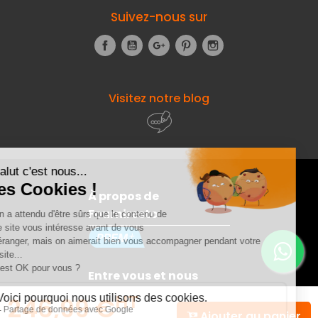
Suivez-nous sur
Facebook
YouTube
Google+
Pinterest
Instagram
Visitez notre blog
À propos de
Fourniresto
Entre vous et nous
HT
246,99 €
Ajouter au panier
Besoin d'aide ?