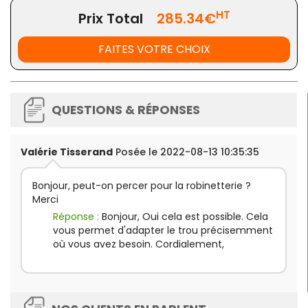
Le bac est pré-percé pour un raccordement facile
HT
et rapide du tuyau d'évacuation.
Prix Total
285.34€
Trou de robinetterie non percé, le perçage est
possible selon votre configuration.
FAITES VOTRE CHOIX
QUESTIONS & RÉPONSES
Valérie Tisserand
Posée le 2022-08-13 10:35:35
Bonjour, peut-on percer pour la robinetterie ?
Merci
Réponse :
Bonjour, Oui cela est possible. Cela
vous permet d'adapter le trou précisemment
où vous avez besoin. Cordialement,