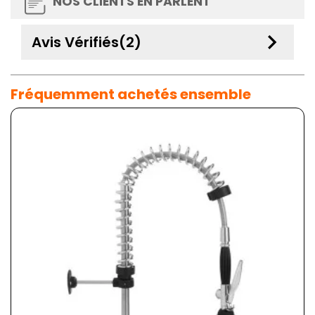
NOS CLIENTS EN PARLENT
keyboard_arrow_down
Avis Vérifiés(2)
Fréquemment achetés ensemble