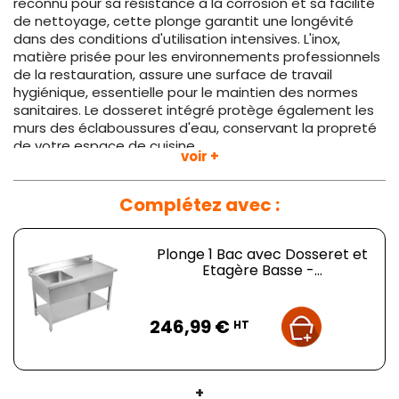
reconnu pour sa résistance à la corrosion et sa facilité
de nettoyage, cette plonge garantit une longévité
dans des conditions d'utilisation intensives. L'inox,
matière prisée pour les environnements professionnels
de la restauration, assure une surface de travail
hygiénique, essentielle pour le maintien des normes
sanitaires. Le dosseret intégré protège également les
murs des éclaboussures d'eau, conservant la propreté
de votre espace de cuisine.
voir +
Le design réfléchi inclut un égouttoir à droite,
permettant une gestion efficace de l'espace et
Complétez avec :
facilitant les tâches de séchage après lavage. De plus,
la présence d'une
étagère basse
augmente l'espace
de stockage accessible, permettant de garder à
Plonge 1 Bac avec Dosseret et
portée de main les nécessités quotidiennes ou de
Etagère Basse -...
stocker temporairement des ustensiles et produits de
nettoyage, optimisant ainsi le flux de travail dans la
Prix
cuisine.
246,99 €
HT
Le choix d'un modèle sans portes facilite l’accès rapide
à l’étagère basse et élimine les obstacles, réduisant
ainsi le temps de préparation et augmentant la
+