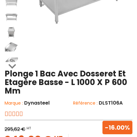

Plonge 1 Bac Avec Dosseret Et
Etagère Basse - L 1000 X P 600
Mm
Dynasteel
DLST106A
Marque :
Référence :
-16.00%
HT
295,62 €