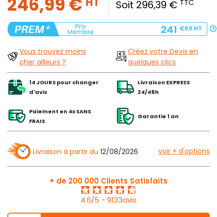
246,99 €
HT
TTC
Soit 296,39 €
241
€69
HT
Vous trouvez moins
Créez votre Devis en
cher ailleurs ?
quelques clics
14 JOURS pour changer
Livraison EXPRESS
d'avis
24/48h
Paiement en 4x SANS
Garantie 1 an
FRAIS
voir + d'options
Livraison à partir du
12/08/2026
+ de 200 000 Clients Satisfaits
4.6/5 - 9133avis