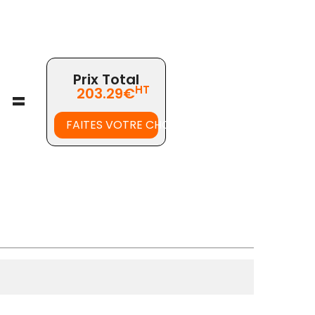
Prix Total
HT
203.29€
=
FAITES VOTRE CHOIX