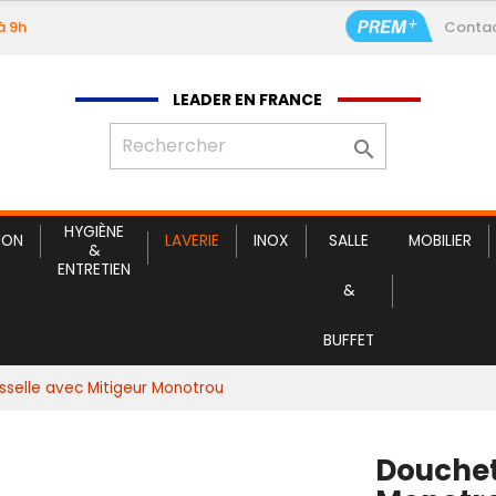
à 9h
Conta
Douchette Vaiss
LEADER EN FRANCE

HYGIÈNE
ION
LAVERIE
INOX
SALLE
MOBILIER
&
ENTRETIEN
&
BUFFET
sselle avec Mitigeur Monotrou
Douchet