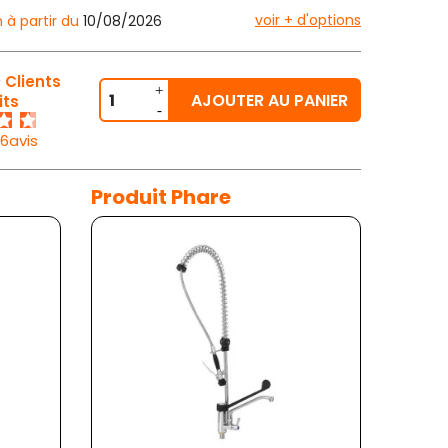
voir + d'options
n à partir du
10/08/2026
 Clients
AJOUTER AU PANIER
its
26avis
Produit Phare