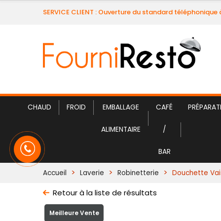
SERVICE CLIENT : Ouverture du standard téléphonique 
CHAUD
FROID
EMBALLAGE
CAFÉ
PRÉPARAT
ALIMENTAIRE
/
BAR
Accueil
Laverie
Robinetterie
Douchette Vai
Retour à la liste de résultats
Meilleure Vente