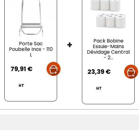
Pack Bobine
+
Porte Sac
Essuie-Mains
Poubelle Inox - 110
Dévidage Central
L
- 2...
Prix
Prix
79,91 €
23,39 €
HT
HT