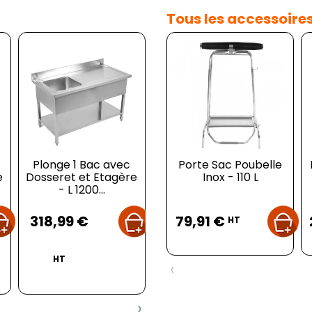
Tous les accessoire
Plonge 1 Bac avec
Porte Sac Poubelle
Lave Mains à
e
Dosseret et Etagère
Commande
Inox - 110 L
Sa
- L 1200...
Fémorale Inox
Prix
Prix
Prix
318,99 €
149,99 €
79,91 €
12
HT
HT
HT
‹
›