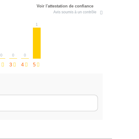
Voir l'attestation de confiance
Avis soumis à un contrôle
1
0
0
0
2
3
4
5