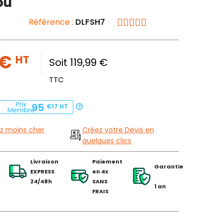
ou
Référence :
DLFSH7
 €
HT
Soit 119,99 €
TTC
95
€17
HT
z moins cher
Créez votre Devis en
quelques clics
Livraison
Paiement
Garantie
EXPRESS
en 4x
24/48h
SANS
1 an
FRAIS