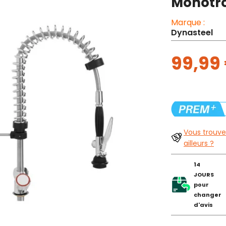
Monotr
Marque :
Dynasteel
99,99
Vous trouve
ailleurs ?
14
JOURS
pour
changer
d'avis