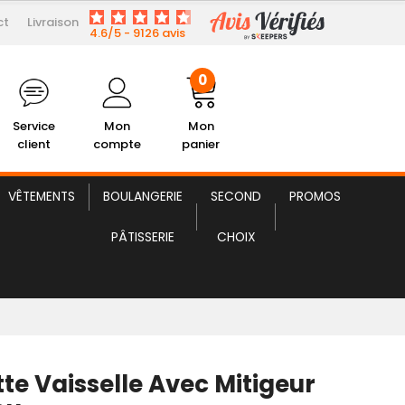
ct
Livraison
99,99 € HT
elle avec Mitigeur Monotrou
4.6/5 - 9126 avis
0
Service
Mon
Mon
client
compte
panier
VÊTEMENTS
BOULANGERIE
SECOND
PROMOS
PÂTISSERIE
CHOIX
te Vaisselle Avec Mitigeur