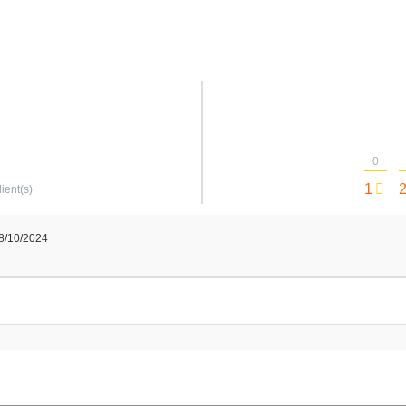
0
1
lient(s)
8/10/2024