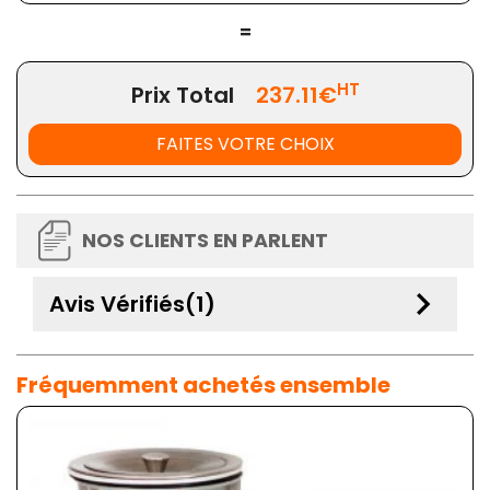
=
HT
Prix Total
237.11€
FAITES VOTRE CHOIX
NOS CLIENTS EN PARLENT
keyboard_arrow_down
Avis Vérifiés(1)
Fréquemment achetés ensemble