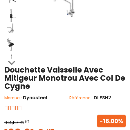

Douchette Vaisselle Avec
Mitigeur Monotrou Avec Col De
Cygne
Dynasteel
DLFSH2
Marque :
Référence :
-18.00%
HT
164,57 €