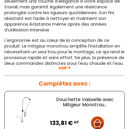
seulement une touche d'élégance à votre espace de
travail, mais garantit également une résistance
prolongée contre les rigueurs quotidiennes. Son fini
résistant est facile à nettoyer et maintient son
apparence éclatante même après des années
d'utilisation intensive.
L'ergonomie est au cœur de la conception de ce
produit. Le mitigeur monotrou simplifie l'installation en
nécessitant un seul trou pour le montage, ce qui rend le
processus rapide et sans effort. De plus, la présence de
deux commandes distinctes pour l'eau chaude et l'eau
voir +
froide permet un contrôle précis de la température,
essentiel pour diverses tâches de nettoyage.
Complétez avec :
La flexibilité est un autre point fort majeur de cette
douchette. La tête d'arrosage, orientable à 360 degrés,
offre une range de mouvement exceptionnelle,
Douchette Vaisselle avec
permettant d'atteindre tous les coins et recoins sans
Mitigeur Monotrou...
aucune difficulté. Le col de cygne, avec sa sortie
orientable, ajoute une dimension supplémentaire de
Prix
maniabilité, rendant toute tâche de nettoyage un jeu
133,81 €
HT
d'enfant.