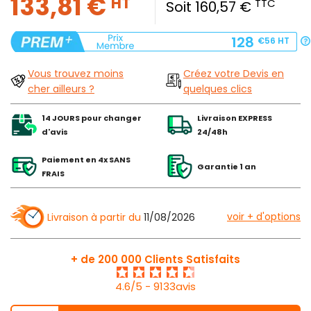
133,81 €
HT
TTC
Soit 160,57 €
128
€56
HT
Vous trouvez moins
Créez votre Devis en
cher ailleurs ?
quelques clics
14 JOURS pour changer
Livraison EXPRESS
d'avis
24/48h
Paiement en 4x SANS
Garantie 1 an
FRAIS
voir + d'options
Livraison à partir du
11/08/2026
+ de 200 000 Clients Satisfaits
4.6/5 - 9133avis