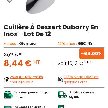

Cuillère À Dessert Dubarry En
Inox - Lot De 12
Olympia
GEC143
Marque :
Référence :
-64.00%
HT
24,03 €
8,44 €
HT
TTC
Soit 10,13 €
Vous trouvez moins
Créez votre Devis en
cher ailleurs ?
quelques clics
14 JOURS pour changer
Livraison EXPRESS
d'avis
24/48h
Paiement en 4x SANS