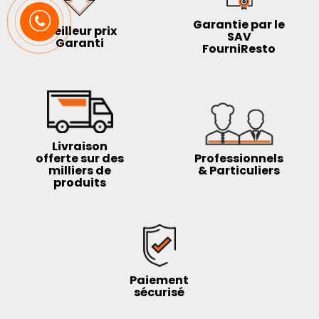
Garantie par le
Meilleur prix
SAV
Garanti
FourniResto
Livraison
offerte sur des
Professionnels
milliers de
& Particuliers
produits
Paiement
sécurisé