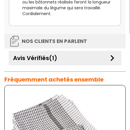
ou les bâtonnets réalisés feront la longueur
maximale du légume qui sera travaillé.
Cordialement.
NOS CLIENTS EN PARLENT
keyboard_arrow_down
Avis Vérifiés(1)
Fréquemment achetés ensemble