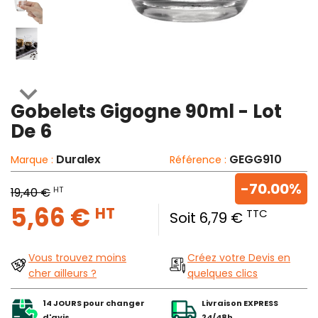

Gobelets Gigogne 90ml - Lot
De 6
Duralex
GEGG910
Marque :
Référence :
-70.00%
HT
19,40 €
5,66 €
HT
TTC
Soit 6,79 €
Vous trouvez moins
Créez votre Devis en
cher ailleurs ?
quelques clics
14 JOURS pour changer
Livraison EXPRESS
d'avis
24/48h