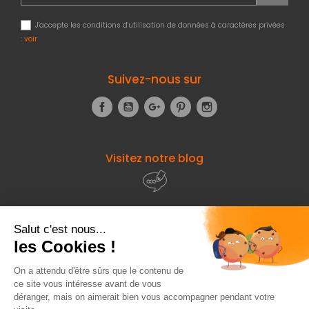
J'accepte les conditions d'utilisation de données à caractères privées
:
voir
Suivez-nous sur
Facebook
YouTube
Google+
Pinterest
Instagram
Visitez notre blog
À propos de
Fourniresto