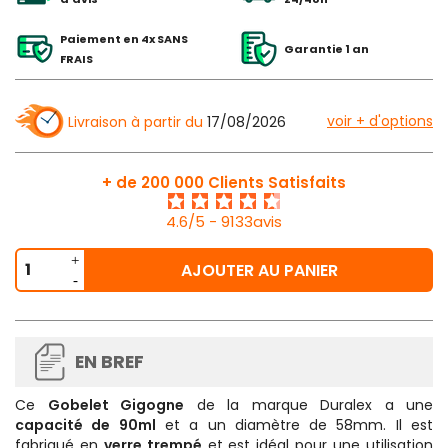
Paiement en 4x SANS
Garantie 1 an
FRAIS
voir + d'options
Livraison à partir du
17/08/2026
+ de 200 000 Clients Satisfaits
4.6/5 - 9133avis
AJOUTER AU PANIER
EN BREF
Ce
Gobelet Gigogne
de la marque Duralex a une
capacité de 90ml
et a un diamètre de 58mm. Il est
fabriqué en
verre trempé
et est idéal pour une utilisation