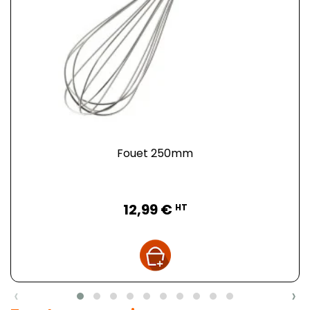
Fouet 250mm
Prix
12,99 €
HT
‹
›