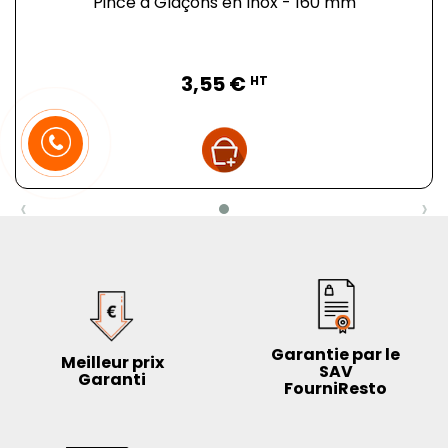
Pince à Glaçons en Inox - 160 mm
Prix
3,55 €
HT
‹
›
Garantie par le
Meilleur prix
SAV
Garanti
FourniResto