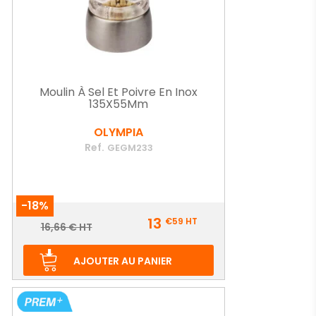
Moulin À Sel Et Poivre En Inox
135X55Mm
OLYMPIA
Ref.
GEGM233
-18%
Prix
13
€59
HT
Prix
16,66 € HT
de
base
AJOUTER AU PANIER