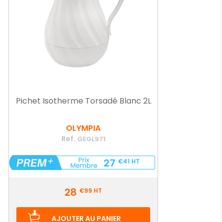
Pichet Isotherme Torsadé Blanc 2L
OLYMPIA
Ref.
GEGL971
27
€41
HT
Prix
28
€99
HT
AJOUTER AU PANIER