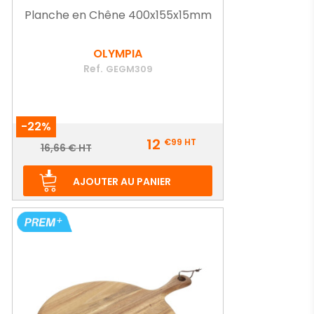
Planche en Chêne 400x155x15mm
OLYMPIA
Ref.
GEGM309
-22%
Prix
12
€99
HT
Prix
16,66 € HT
de
base
AJOUTER AU PANIER