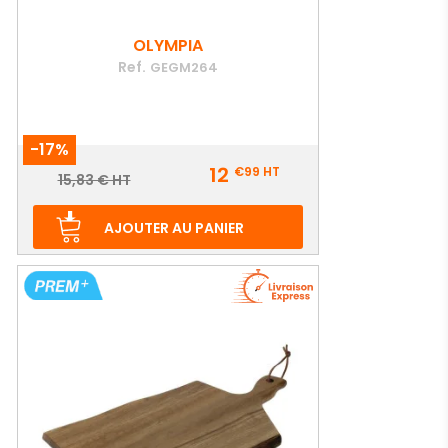
OLYMPIA
Ref.
GEGM264
-17%
Prix
12
€99
HT
Prix
15,83 € HT
de
base
AJOUTER AU PANIER