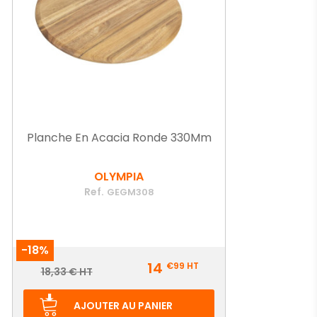
Planche En Acacia Ronde 330Mm
OLYMPIA
Ref.
GEGM308
-18%
Prix
14
€99
HT
Prix
18,33 € HT
de
base
AJOUTER AU PANIER