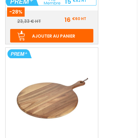
15
€62
HT
-28%
Prix
16
€60
HT
Prix
23,33 € HT
de
base
AJOUTER AU PANIER