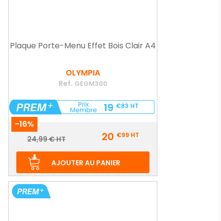
Plaque Porte-Menu Effet Bois Clair A4
OLYMPIA
Ref.
GEGM300
19
€83
HT
-16%
Prix
20
€99
HT
Prix
24,99 € HT
de
base
AJOUTER AU PANIER