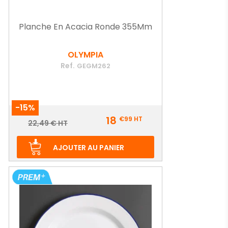
Planche En Acacia Ronde 355Mm
OLYMPIA
Ref.
GEGM262
-15%
Prix
18
€99
HT
Prix
22,49 € HT
de
base
AJOUTER AU PANIER