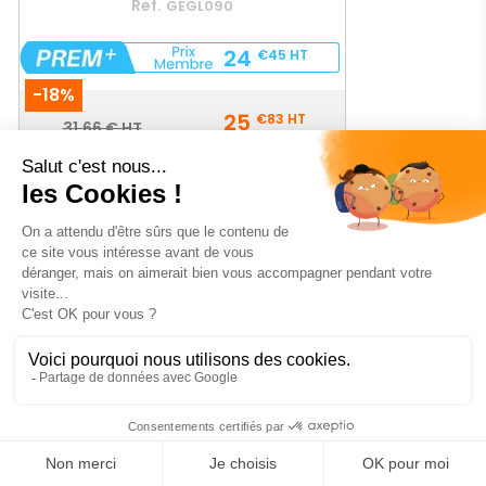
Ref.
GEGL090
24
€45
HT
-18%
Prix
25
€83
HT
Prix
31,66 € HT
de
base
AJOUTER AU PANIER