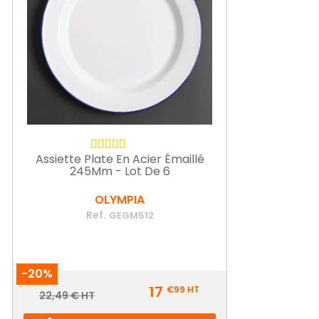
Assiette Plate En Acier Émaillé
245Mm - Lot De 6
OLYMPIA
Ref.
GEGM512
-20%
Prix
17
€99
HT
Prix
22,49 € HT
de