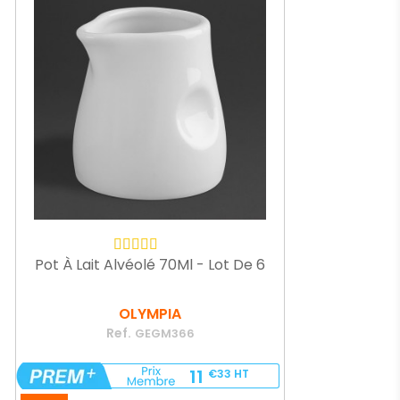
Pot À Lait Alvéolé 70Ml - Lot De 6
OLYMPIA
Ref.
GEGM366
11
€33
HT