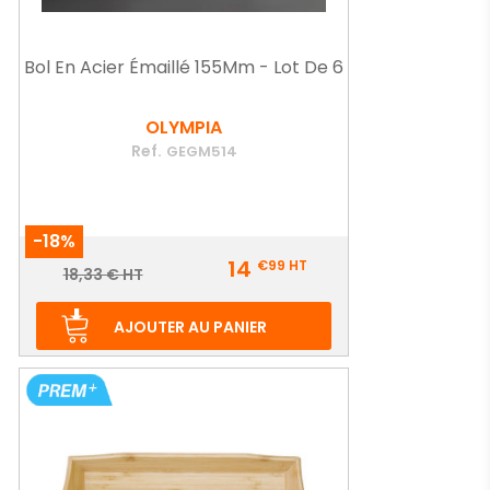
Bol En Acier Émaillé 155Mm - Lot De 6
OLYMPIA
Ref.
GEGM514
-18%
Prix
14
€99
HT
Prix
18,33 € HT
de
base
AJOUTER AU PANIER