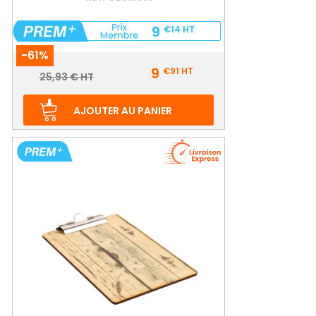
9
€14
HT
-61%
Prix
9
€91
HT
Prix
25,93 € HT
de
base
AJOUTER AU PANIER