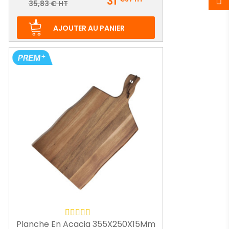
31
Prix
35,83 € HT
de
base
AJOUTER AU PANIER
Planche En Acacia 355X250X15Mm