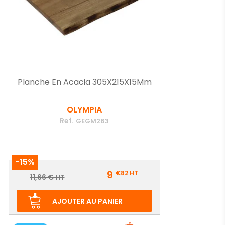
Planche En Acacia 305X215X15Mm
OLYMPIA
Ref.
GEGM263
-15%
Prix
9
€82
HT
Prix
11,66 € HT
de
base
AJOUTER AU PANIER