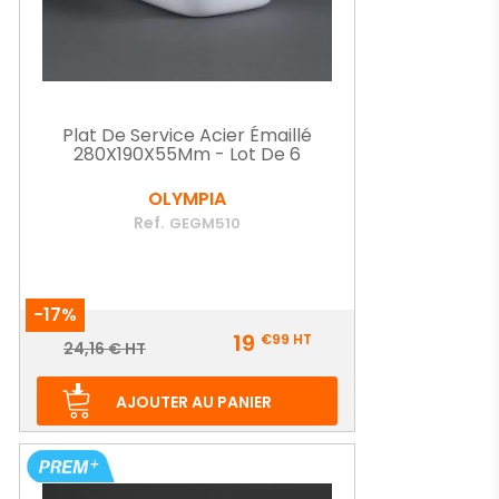
Plat De Service Acier Émaillé
280X190X55Mm - Lot De 6
OLYMPIA
Ref.
GEGM510
-17%
Prix
19
€99
HT
Prix
24,16 € HT
de
base
AJOUTER AU PANIER