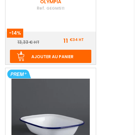
OLYMPIA
Ref.
GEGM511
-14%
Prix
11
€34
HT
Prix
13,33 € HT
de
base
AJOUTER AU PANIER