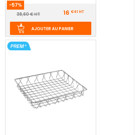
-57%
Prix
16
€41
HT
Prix
38,60 € HT
de
base
AJOUTER AU PANIER