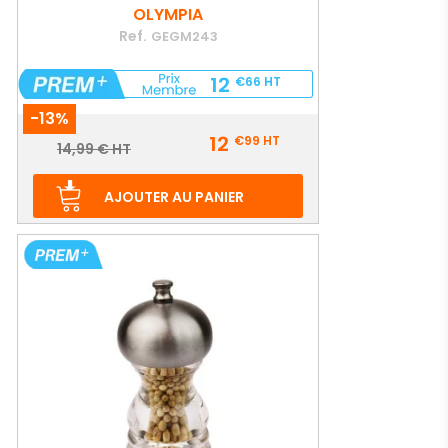
OLYMPIA
Ref.
GEGM243
12
€66
HT
-13%
Prix
12
€99
HT
Prix
14,99 € HT
de
base
AJOUTER AU PANIER