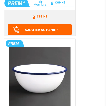
9
€09
HT
Prix
9
€88
HT
AJOUTER AU PANIER