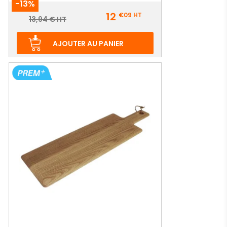
-13%
Prix
12
€09
HT
Prix
13,94 € HT
de
base
AJOUTER AU PANIER