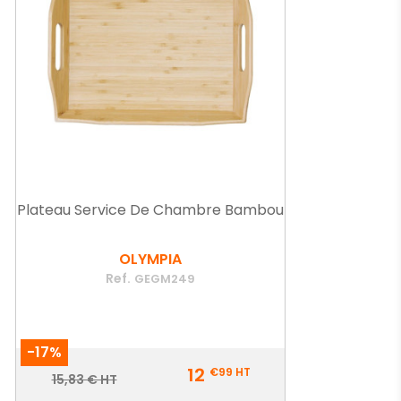
Plateau Service De Chambre Bambou
OLYMPIA
Ref.
GEGM249
-17%
Prix
12
€99
HT
Prix
15,83 € HT
de