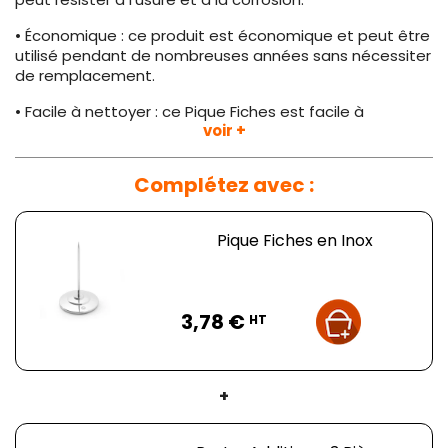
• Économique : ce produit est économique et peut être
utilisé pendant de nombreuses années sans nécessiter
de remplacement.
• Facile à nettoyer : ce Pique Fiches est facile à
voir +
nettoyer et à entretenir.
• Design compact : le Pique Fiches a un design compact
Complétez avec :
et peut être facilement placé sur une table ou sur un
comptoir.
Pique Fiches en Inox
Le Pique Fiches en Inox HENDI est la solution idéale pour
tous les propriétaires de restaurant. Économique,
pratique et durable, ce produit est le meilleur choix pour
Prix
ranger facilement et durablement les reçus bancaires
3,78 €
HT
et autres factures et papiers.
+