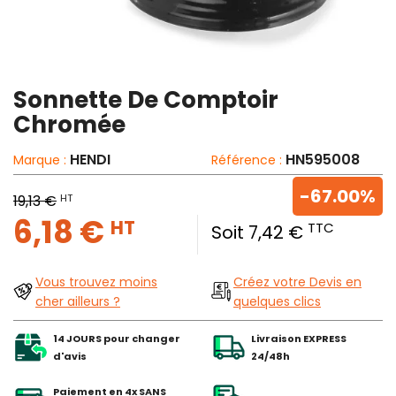
Sonnette De Comptoir
Chromée
HENDI
HN595008
Marque :
Référence :
-67.00%
HT
19,13 €
6,18 €
HT
TTC
Soit 7,42 €
Vous trouvez moins
Créez votre Devis en
cher ailleurs ?
quelques clics
14 JOURS pour changer
Livraison EXPRESS
d'avis
24/48h
Paiement en 4x SANS