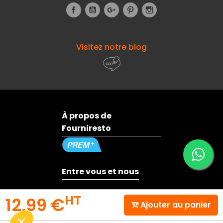
Facebook
YouTube
Google+
Pinterest
Instagram
Visitez notre blog
À propos de
Fourniresto
Entre vous et nous
HT
12,99 €
Besoin d'aide ?
Ajouter au panier