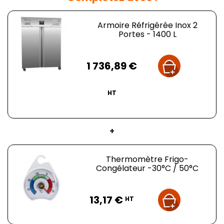
Matière :
Acier Inox
Capacité :
1400 litres
Armoire Réfrigérée Inox 2
Alimentation :
230 V
Portes - 1400 L
Puissance
: 530 W
Gaz réfrigérant
: R290
Prix
Dimensions
: L 1480 x P 810 x H 2010 mm
1 736,89 €
Poids
: 198 kg
HT
+
Thermomètre Frigo-
Congélateur -30°C / 50°C
Prix
13,17 €
HT