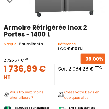

Armoire Réfrigérée Inox 2
Portes - 1400 L
FourniResto
Marque :
Référence :
LGGN1410TN
-36.00%
HT
2 726,67 €
1 736,89 €
TTC
Soit 2 084,26 €
HT
Vous trouvez moins
Créez votre Devis en
cher ailleurs ?
quelques clics
14 JOURS pour changer
Livraison EXPRESS