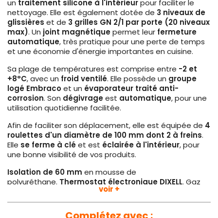
un
traitement silicone à l'intérieur
pour faciliter le
nettoyage. Elle est également dotée de
3 niveaux de
glissières
et de
3 grilles GN 2/1 par porte (20 niveaux
max)
. Un
joint magnétique
permet leur
fermeture
automatique
, très pratique pour une perte de temps
et une économie d'énergie importantes en cuisine.
Sa plage de températures est comprise entre
-2 et
+8°C
, avec un
froid ventilé
. Elle possède un
groupe
logé Embraco
et un
évaporateur traité anti-
corrosion
. Son
dégivrage
est
automatique
, pour une
utilisation quotidienne facilitée.
Afin de faciliter son déplacement, elle est équipée de
4
roulettes d'un diamètre de 100 mm dont 2 à freins
.
Elle
se ferme à
clé
et est
éclairée à l'intérieur
, pour
une bonne visibilité de vos produits.
Isolation de 60 mm
en mousse de
polyuréthane.
Thermostat électronique DIXELL
. Gaz
voir +
réfrigérant
R290
.
Plus d'informations :
Complétez avec :