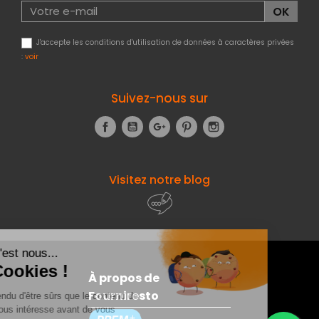
J'accepte les conditions d'utilisation de données à caractères privées
:
voir
Suivez-nous sur
Facebook
YouTube
Google+
Pinterest
Instagram
Visitez notre blog
À propos de
Fourniresto