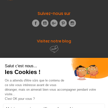
Suivez-nous sur
Facebook
YouTube
Google+
Pinterest
Instagram
Visitez notre blog
À propos de
Fourniresto
Entre vous et nous