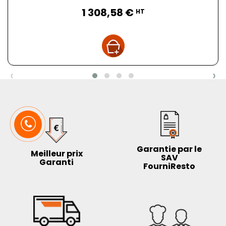
Prix
1 308,58 €
HT
‹
›
Garantie par le
Meilleur prix
SAV
Garanti
FourniResto