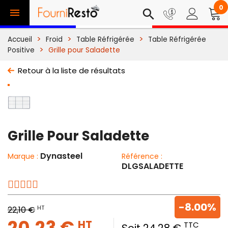
0

search
Accueil
Froid
Table Réfrigérée
Table Réfrigérée
Positive
Grille pour Saladette
Retour à la liste de résultats
Grille Pour Saladette
Dynasteel
Marque :
Référence :
DLGSALADETTE
-8.00%
HT
22,10 €
20,23 €
HT
TTC
Soit 24,28 €