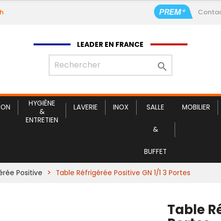
9h
Conta
Table Réfrigé
LEADER EN FRANCE

HYGIÈNE
ION
LAVERIE
INOX
SALLE
MOBILIER
&
ENTRETIEN
&
BUFFET
érée Positive
Table Réfrigérée Positive GN 1/1 3 Portes
Table Ré