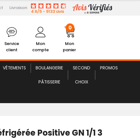
ct
Livraison
691,98 € HT
rée Positive GN 1/1 3 Portes
4.6/5 - 9133 avis
0
Service
Mon
Mon
client
compte
panier
VÊTEMENTS
BOULANGERIE
SECOND
PROMOS
PÂTISSERIE
CHOIX
frigérée Positive GN 1/1 3