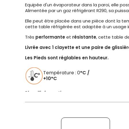
Equipée d'un évaporateur dans la paroi, elle po
Alimentée par un gaz réfrigérant R290, sa puiss
Elle peut être placée dans une pièce dont la te
cette table réfrigérée est adaptée à un usage i
Très
performante
et
résistante
, cette table 
Livrée avec 1 clayette et une paire de glissièr
Les Pieds sont réglables en hauteur.
Température : 0
°C /
+10°C
Plus d'informations :
Gaz réfrigérant R290
3 portes
Thermostat :
0°C / +10°C
Température ambiante d'utilisation :
32°C
Volume :
368 L