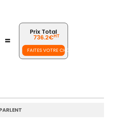
Prix Total
HT
736.2€
=
FAITES VOTRE CHOIX
 PARLENT