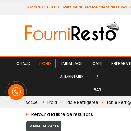
SERVICE CLIENT : Ouverture du service client dès lundi 
CHAUD
FROID
EMBALLAGE
CAFÉ
PRÉPARAT
ALIMENTAIRE
/
BAR
Accueil
Froid
Table Réfrigérée
Table Réfrig
Retour à la liste de résultats
Meilleure Vente