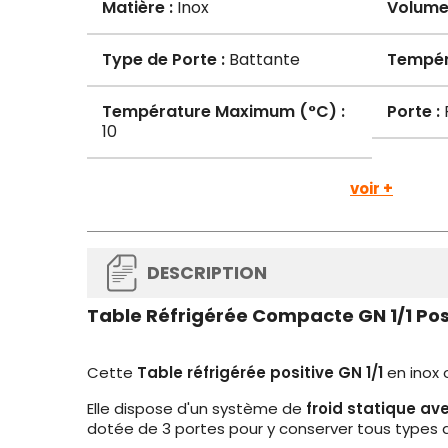
Matière :
Inox
Volume 
Type de Porte :
Battante
Tempér
Température Maximum (°C) :
Porte :
P
10
voir +
DESCRIPTION
Table Réfrigérée Compacte GN 1/1 Posi
Cette
Table réfrigérée positive GN 1/1
en inox 
Elle dispose d'un système de
froid statique av
dotée de 3 portes pour y conserver tous types 