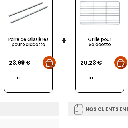
00 mm
mum
: 38°C
+
Paire de Glissières
Grille pour
pour Saladette
Saladette
Prix
Prix
23,99 €
20,23 €
HT
HT
NOS CLIENTS EN