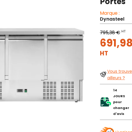
Portes
Marque :
Dynasteel
HT
795,38 €
691,9
HT
Vous trouve
ailleurs ?
14
JOURS
pour
changer
d'avis