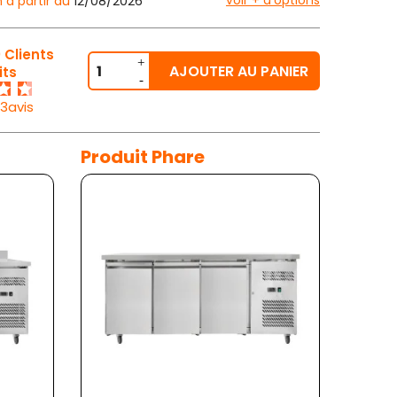
voir + d'options
n à partir du
12/08/2026
 Clients
AJOUTER AU PANIER
its
33avis
Produit Phare