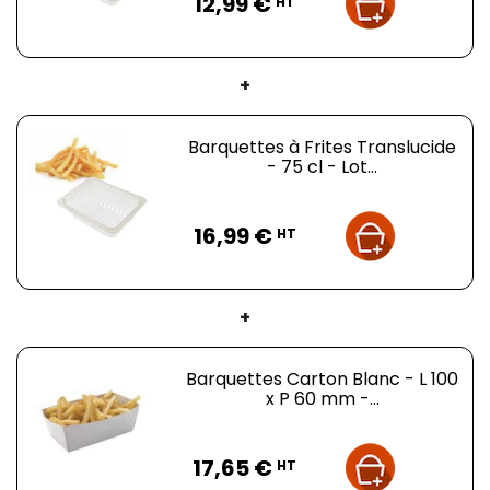
12,99 €
HT
+
Barquettes à Frites Translucide
- 75 cl - Lot...
Prix
16,99 €
HT
+
Barquettes Carton Blanc - L 100
x P 60 mm -...
Prix
17,65 €
HT