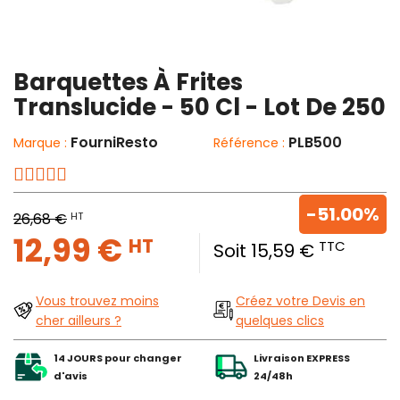
Barquettes À Frites
Translucide - 50 Cl - Lot De 250
FourniResto
PLB500
Marque :
Référence :
-51.00%
HT
26,68 €
12,99 €
HT
TTC
Soit 15,59 €
Vous trouvez moins
Créez votre Devis en
cher ailleurs ?
quelques clics
14 JOURS pour changer
Livraison EXPRESS
d'avis
24/48h