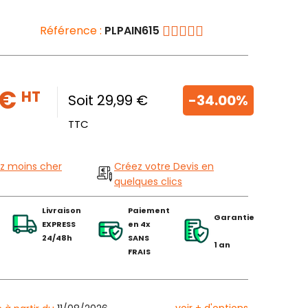
Référence :
PLPAIN615
 €
HT
Soit 29,99 €
-34.00%
TTC
z moins cher
Créez votre Devis en
quelques clics
Livraison
Paiement
Garantie
EXPRESS
en 4x
24/48h
SANS
1 an
FRAIS