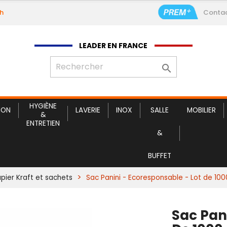
9h
Conta
LEADER EN FRANCE

HYGIÈNE
ION
LAVERIE
INOX
SALLE
MOBILIER
&
ENTRETIEN
&
BUFFET
pier Kraft et sachets
Sac Panini - Ecoresponsable - Lot de 100
Sac Pan