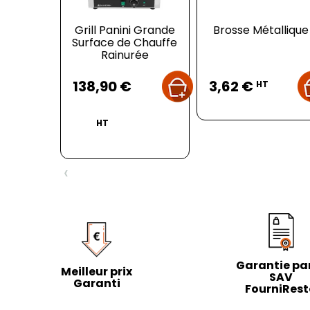
Grill Panini Grande
Brosse Métallique
Surface de Chauffe
Rainurée
Prix
Prix
138,90 €
3,62 €
HT
HT
‹
Garantie par
Meilleur prix
SAV
Garanti
FourniRes