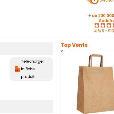
Livraiso
+ de 200 000
Satisfa
4.6/5 - 91
Top Vente
Télécharger
la fiche
r
produit