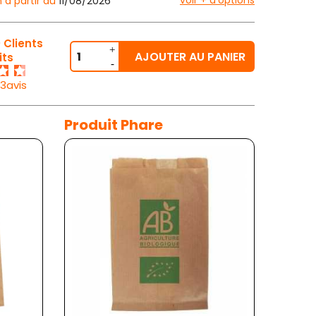
voir + d'options
n à partir du
11/08/2026
 Clients
AJOUTER AU PANIER
its
33avis
Produit Phare