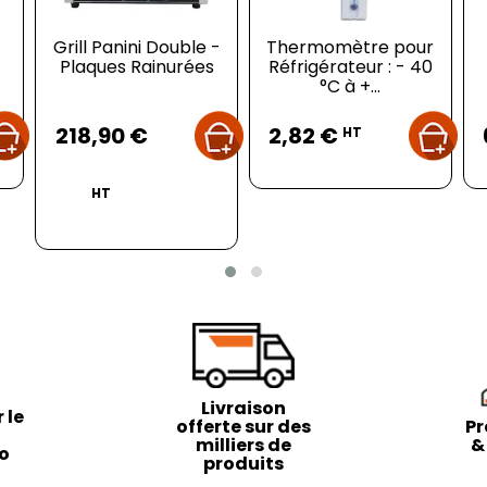
Grill Panini Double -
Thermomètre pour
Plaques Rainurées
Réfrigérateur : - 40
°C à +...
Prix
Prix
218,90 €
2,82 €
HT
HT
Livraison
 le
offerte sur des
Pr
milliers de
&
to
produits