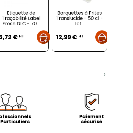
Etiquette de
Barquettes à Frites
Louche 
Traçabilité Label
Translucide - 50 cl -
8
Fresh DLC - 70...
Lot...
Prix
Prix
Pr
6,72 €
12,99 €
9,25 
HT
HT
›
ofessionnels
Paiement
 Particuliers
sécurisé