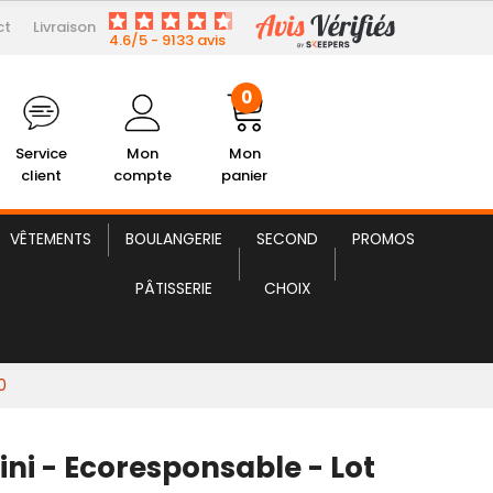
ct
Livraison
24,99 € HT
Sac Panini
4.6/5 - 9133 avis
0
Service
Mon
Mon
client
compte
panier
VÊTEMENTS
BOULANGERIE
SECOND
PROMOS
PÂTISSERIE
CHOIX
0
ini - Ecoresponsable - Lot