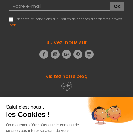
J'accepte les conditions d'utilisation de données à caractères privées
:
voir
Suivez-nous sur
Facebook
YouTube
Google+
Pinterest
Instagram
Visitez notre blog
À propos de
Fourniresto