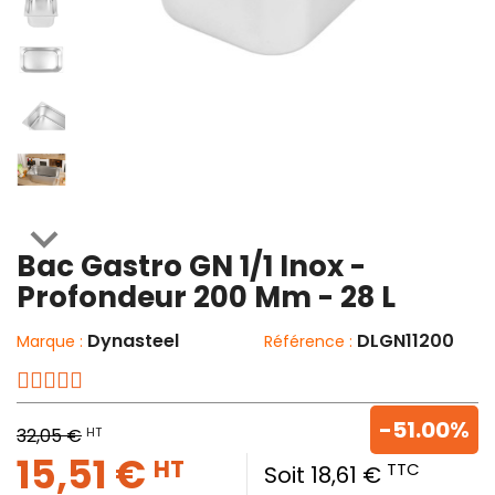

Bac Gastro GN 1/1 Inox -
Profondeur 200 Mm - 28 L
Dynasteel
DLGN11200
Marque :
Référence :
-51.00%
HT
32,05 €
15,51 €
HT
TTC
Soit 18,61 €