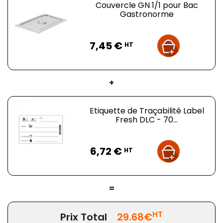
Couvercle GN 1/1 pour Bac
Gastronorme
Prix
7,45 €
HT
+
Etiquette de Traçabilité Label
Fresh DLC - 70...
Prix
6,72 €
HT
=
HT
Prix Total
29.68€