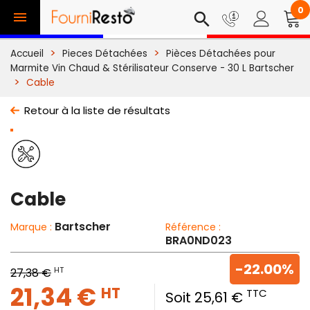
0

search
Accueil
Pieces Détachées
Pièces Détachées pour
Marmite Vin Chaud & Stérilisateur Conserve - 30 L Bartscher
Cable
Retour à la liste de résultats
Cable
Bartscher
Marque :
Référence :
BRA0ND023
-22.00%
HT
27,38 €
21,34 €
HT
TTC
Soit 25,61 €