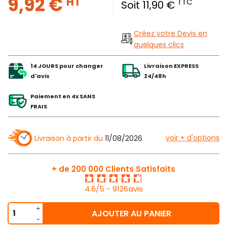
9,92 €
HT
TTC
Soit 11,90 €
Créez votre Devis en
quelques clics
14 JOURS pour changer
Livraison EXPRESS
d'avis
24/48h
Paiement en 4x SANS
FRAIS
voir + d'options
Livraison à partir du
11/08/2026
+ de 200 000 Clients Satisfaits
4.6/5 - 9126avis
AJOUTER AU PANIER