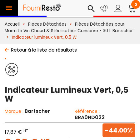
0

search
Accueil
Pieces Détachées
Pièces Détachées pour
Marmite Vin Chaud & Stérilisateur Conserve - 30 L Bartscher
Indicateur lumineux vert, 0,5 W
Retour à la liste de résultats
Indicateur Lumineux Vert, 0,5
W
Bartscher
Marque :
Référence :
BRA0ND022
-44.00%
HT
17,87 €