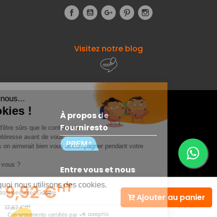
Facebook
YouTube
Google+
Pinterest
Instagram
Visitez notre blog
À propos de
Fourniresto
Entre vous et nous
HT
9,92 €
Ajouter au panier
Besoin d'aide ?
HT
17,87 €