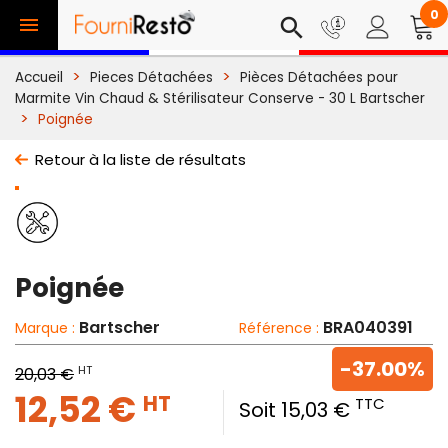
0

search
Accueil
Pieces Détachées
Pièces Détachées pour
Marmite Vin Chaud & Stérilisateur Conserve - 30 L Bartscher
Poignée
Retour à la liste de résultats
Poignée
Bartscher
BRA040391
Marque :
Référence :
-37.00%
HT
20,03 €
12,52 €
HT
TTC
Soit 15,03 €