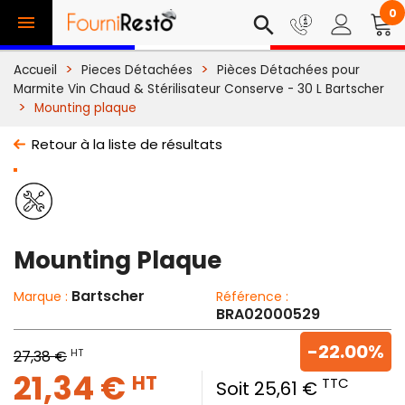
0

search
Accueil
Pieces Détachées
Pièces Détachées pour
Marmite Vin Chaud & Stérilisateur Conserve - 30 L Bartscher
Mounting plaque
Retour à la liste de résultats
Mounting Plaque
Bartscher
Marque :
Référence :
BRA02000529
-22.00%
HT
27,38 €
21,34 €
HT
TTC
Soit 25,61 €