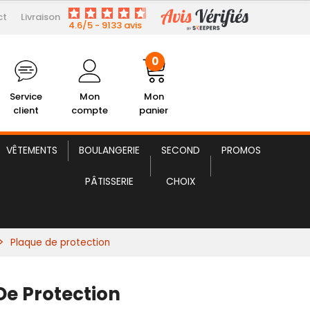
ct
Livraison
25,40 € HT
Plaque de protection
4.6/5 - 9133 avis
0
Service
Mon
Mon
client
compte
panier
VÊTEMENTS
BOULANGERIE
SECOND
PROMOS
PÂTISSERIE
CHOIX
Plaque de protection
De Protection