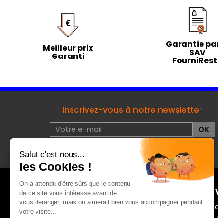
Garantie par
Meilleur prix
SAV
Garanti
FourniRes
Inscrivez-vous à notre newsletter
J'accepte les conditions d'utilisation de données à
caractères privées :
voir
À PROPOS DE FOURNIRESTO
ENTRE 
Mentions légales
Contac