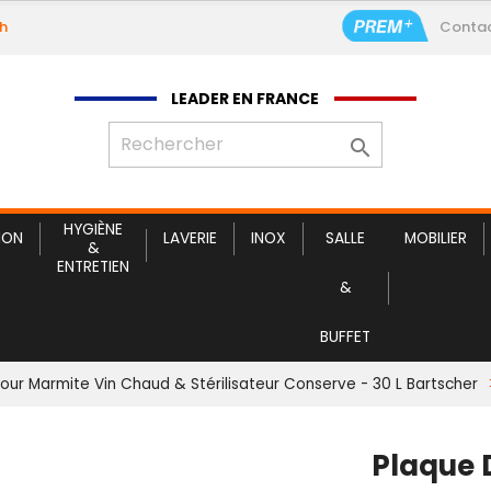
9h
Conta
LEADER EN FRANCE

HYGIÈNE
ION
LAVERIE
INOX
SALLE
MOBILIER
&
ENTRETIEN
&
BUFFET
ur Marmite Vin Chaud & Stérilisateur Conserve - 30 L Bartscher
Plaque 