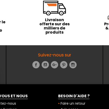
Livraison
 le
offerte sur des
Pr
milliers de
&
to
produits
Suivez-nous sur
Facebook
YouTube
Google+
Pinterest
Instagram
VOUS ET NOUS
BESOIN D'AIDE ?
tez-nous
Faire un retour