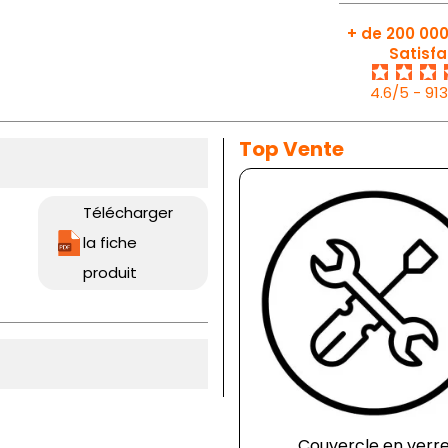
+ de 200 000
Satisfa
4.6/5 - 91
Top Vente
Télécharger
la fiche
produit
Couvercle en verr