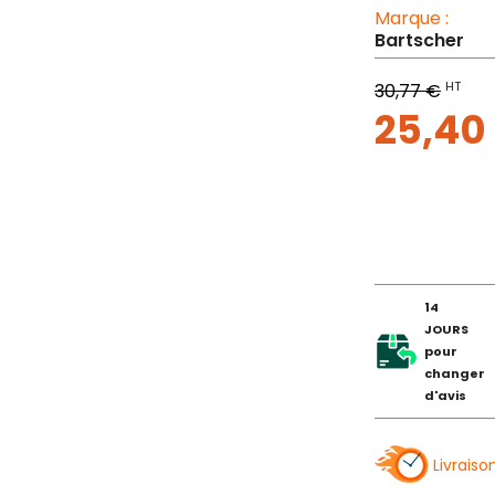
Marque :
Bartscher
HT
30,77 €
25,40
14
JOURS
pour
changer
d'avis
Livraiso