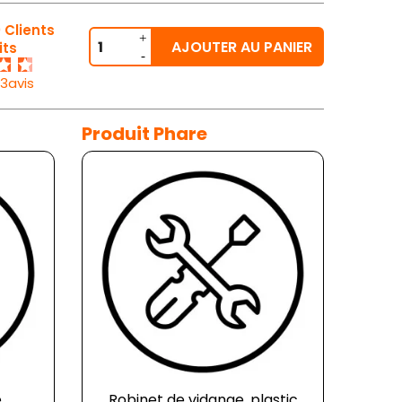
 Clients
AJOUTER AU PANIER
its
33avis
Produit Phare
e
Robinet de vidange, plastic