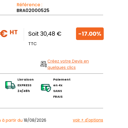
Référence :
BRA02000525
 €
HT
Soit 30,48 €
-17.00%
TTC
Créez votre Devis en
quelques clics
Livraison
Paiement
EXPRESS
en 4x
24/48h
SANS
FRAIS
voir + d'options
n à partir du
18/08/2026