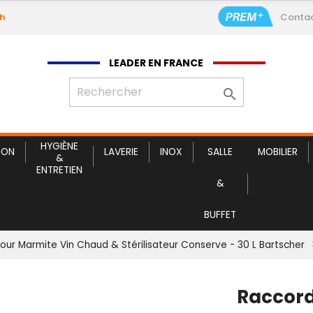
9h
Conta
LEADER EN FRANCE

HYGIÈNE
ION
LAVERIE
INOX
SALLE
MOBILIER
&
ENTRETIEN
&
BUFFET
ur Marmite Vin Chaud & Stérilisateur Conserve - 30 L Bartscher
Raccor