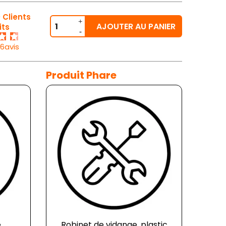
 Clients
AJOUTER AU PANIER
its
26avis
Produit Phare
e
Robinet de vidange, plastic