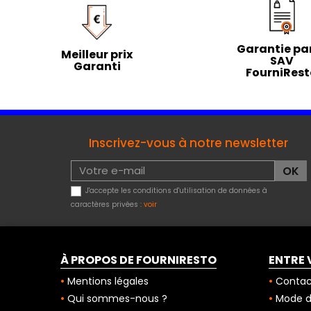
Garantie par
Meilleur prix
SAV
Garanti
FourniRes
Inscrivez-vous à notre newsletter
J'accepte les conditions d'utilisation de données à
caractères privées :
voir
À PROPOS DE FOURNIRESTO
ENTRE 
Mentions légales
Contac
Qui sommes-nous ?
Mode de