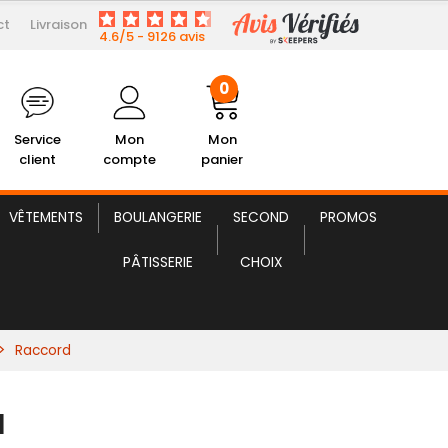
ct
Livraison
17,28 € HT
Raccord
4.6/5 - 9126 avis
0
Service
Mon
Mon
client
compte
panier
VÊTEMENTS
BOULANGERIE
SECOND
PROMOS
PÂTISSERIE
CHOIX
Raccord
d