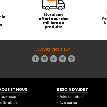
Livraison
 le
offerte sur des
Pr
milliers de
&
to
produits
Suivez-nous sur
Facebook
YouTube
Google+
Pinterest
Instagram
VOUS ET NOUS
BESOIN D'AIDE ?
tez-nous
Faire un retour
 livraison
Avis conso