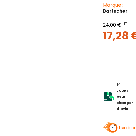
Marque :
Bartscher
HT
24,00 €
17,28 
14
JOURS
pour
changer
d'avis
Livraiso