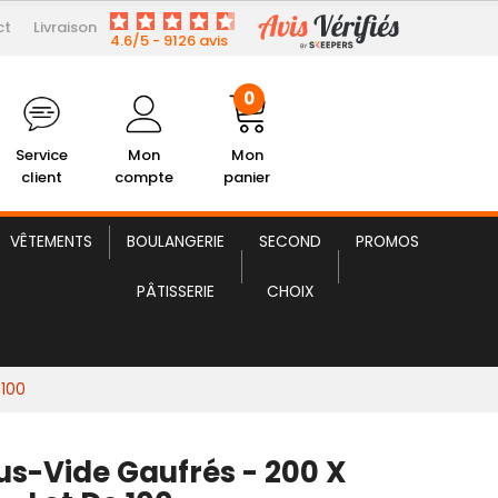
ct
Livraison
13,07 € HT
Sacs Sous-Vide Gaufrés
4.6/5 - 9126 avis
0
Service
Mon
Mon
client
compte
panier
VÊTEMENTS
BOULANGERIE
SECOND
PROMOS
PÂTISSERIE
CHOIX
 100
us-Vide Gaufrés - 200 X