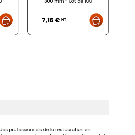
0
300 mm - Lot de 100
Prix
7,16 €
HT
es professionnels de la restauration en