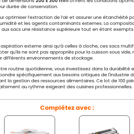
s de dimensions
200 x 300 mm
offrent les conditions optim
leur durée de conservation.
 optimiser l’extraction de l’air et assurer une étanchéité pa
'humidité et les agents contaminants externes. La composit
 aux sacs une résistance supérieure tout en étant exempts d
piration externe ainsi qu’à celles à cloche, ces sacs multi
oter qu'ils ne sont pas appropriés pour la cuisson sous vide
our différents environnements de stockage.
e routine quotidienne, vous investissez dans la durabilité et
ondre spécifiquement aux besoins critiques de l'industrie d
nt la gestion des ressources alimentaires. Ce lot de 100 pi
itement au rythme exigeant des cuisines professionnelles.
Complétez avec :