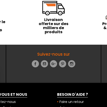
Livraison
 le
offerte sur des
Pr
milliers de
&
to
produits
Suivez-nous sur
Facebook
YouTube
Google+
Pinterest
Instagram
VOUS ET NOUS
BESOIN D'AIDE ?
tez-nous
Faire un retour