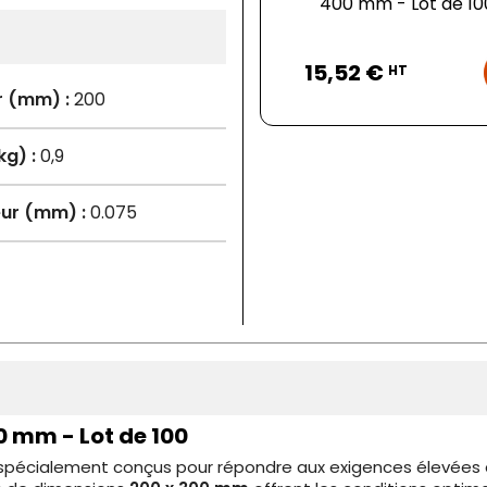
400 mm - Lot de 10
Prix
15,52 €
HT
r (mm) :
200
kg) :
0,9
ur (mm) :
0.075
0 mm - Lot de 100
, spécialement conçus pour répondre aux exigences élevées d