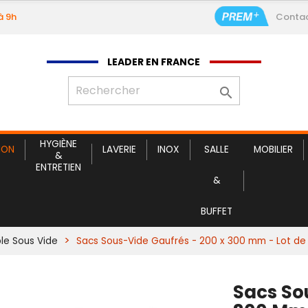
à 9h
Conta
LEADER EN FRANCE

HYGIÈNE
ION
LAVERIE
INOX
SALLE
MOBILIER
&
ENTRETIEN
&
BUFFET
e Sous Vide
Sacs Sous-Vide Gaufrés - 200 x 300 mm - Lot de
Sacs So