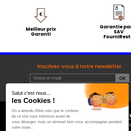
Garantie par
Meilleur prix
SAV
Garanti
FourniRes
Inscrivez-vous à notre newsletter
J'accepte les conditions d'utilisation de données à
caractères privées :
voir
À PROPOS DE FOURNIRESTO
ENTRE 
Mentions légales
Contac