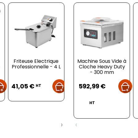
Friteuse Electrique
Passoire Tamis - ø
Machine Sous Vide à
e
Professionnelle - 4 L
Cloche Heavy Duty
120 mm
G
- 300 mm
Prix
Prix
Prix
41,05 €
3,64 €
592,99 €
10
HT
HT
HT
›
‹