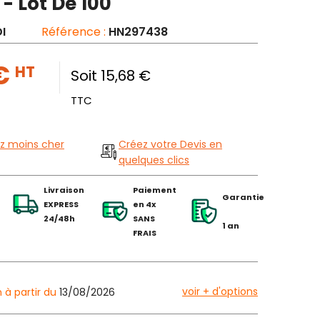
- Lot De 100
I
Référence :
HN297438
 €
HT
Soit 15,68 €
TTC
z moins cher
Créez votre Devis en
quelques clics
Livraison
Paiement
Garantie
EXPRESS
en 4x
24/48h
SANS
1 an
FRAIS
voir + d'options
n à partir du
13/08/2026