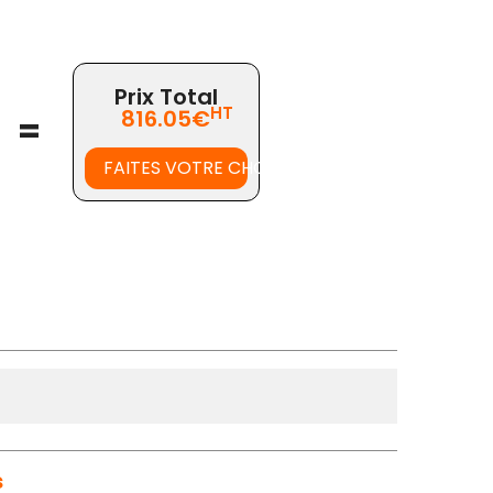
Prix Total
HT
816.05€
=
FAITES VOTRE CHOIX
s