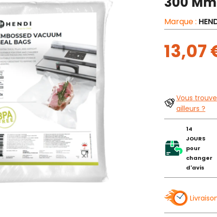
300 Mm 
Marque :
HEND
13,07
Vous trouve
ailleurs ?
14
JOURS
pour
changer
d'avis
Livraiso