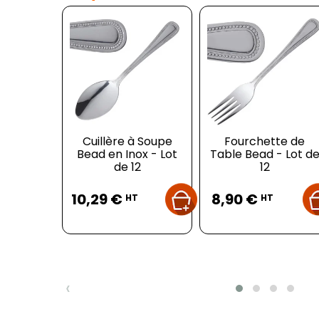
Cuillère à Soupe
Fourchette de
Bead en Inox - Lot
Table Bead - Lot d
de 12
12
Prix
Prix
10,29 €
8,90 €
HT
HT
‹