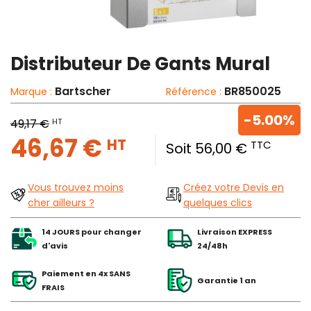
Distributeur De Gants Mural
Bartscher
BR850025
Marque :
Référence :
-5.00%
HT
49,17 €
46,67 €
HT
TTC
Soit 56,00 €
Vous trouvez moins
Créez votre Devis en
cher ailleurs ?
quelques clics
14 JOURS pour changer
Livraison EXPRESS
d'avis
24/48h
Paiement en 4x SANS
Garantie 1 an
FRAIS