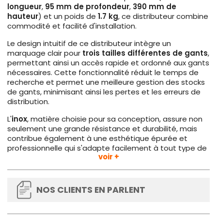
longueur
,
95 mm de profondeur
,
390 mm de
hauteur
) et un poids de
1.7 kg
, ce distributeur combine
commodité et facilité d'installation.
Le design intuitif de ce distributeur intègre un
marquage clair pour
trois tailles différentes de gants
,
permettant ainsi un accès rapide et ordonné aux gants
nécessaires. Cette fonctionnalité réduit le temps de
recherche et permet une meilleure gestion des stocks
de gants, minimisant ainsi les pertes et les erreurs de
distribution.
L'
inox
, matière choisie pour sa conception, assure non
seulement une grande résistance et durabilité, mais
contribue également à une esthétique épurée et
professionnelle qui s'adapte facilement à tout type de
voir +
décor. De plus, le matériau est facile à nettoyer, un
avantage non négligeable pour maintenir les exigences
d'hygiène élevées requises dans les environnements
professionnels cités.
NOS CLIENTS EN PARLENT
En fin de compte, ce
distributeur de gants mural
s'avère être un investissement judicieux pour toute