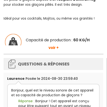
pour stocker vos glaçons pillés. Il est très design.
Idéal pour vos cocktails, Mojitos, ou même vos granités !
Capacité de production :
60 KG/H
voir +
Plus d'infromations :
QUESTIONS & RÉPONSES
Dimensions
:
L 173 x P 380 x H 385 mm
Puissance
: 60 W
Laurence
Posée le 2024-08-30 23:59:40
Alimentation
: 230 V
Poids
: 14 kg
Bonjour, quel est le niveau sonore de cet appareil
et sa capacité de production de glaçons ?
Réponse :
Bonjour ! Cet appareil est conçu
pour être puissant tout en ayant un niveau