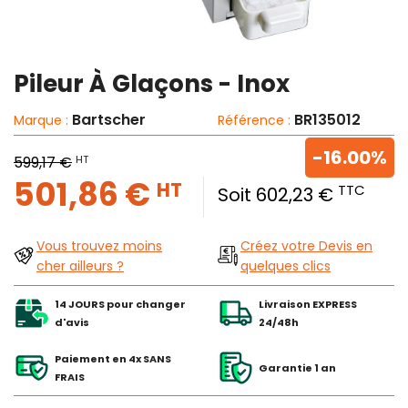
Pileur À Glaçons - Inox
Bartscher
BR135012
Marque :
Référence :
-16.00%
HT
599,17 €
501,86 €
HT
TTC
Soit 602,23 €
Vous trouvez moins
Créez votre Devis en
cher ailleurs ?
quelques clics
14 JOURS pour changer
Livraison EXPRESS
d'avis
24/48h
Paiement en 4x SANS
Garantie 1 an
FRAIS