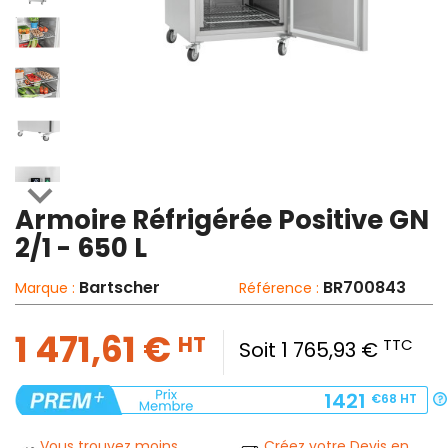

Armoire Réfrigérée Positive GN
2/1 - 650 L
Bartscher
BR700843
Marque :
Référence :
1 471,61 €
HT
TTC
Soit 1 765,93 €
1421
€68
HT
Vous trouvez moins
Créez votre Devis en