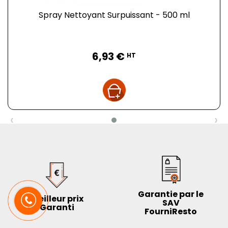
Spray Nettoyant Surpuissant - 500 ml
Prix
6,93 €
HT
‹
›
Garantie par le
Meilleur prix
SAV
Garanti
FourniResto