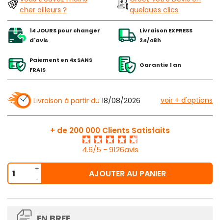
cher ailleurs ?
quelques clics
14 JOURS pour changer
Livraison EXPRESS
d'avis
24/48h
Paiement en 4x SANS
Garantie 1 an
FRAIS
voir + d'options
Livraison à partir du
18/08/2026
+ de 200 000 Clients Satisfaits
4.6/5 - 9126avis
AJOUTER AU PANIER
EN BREF