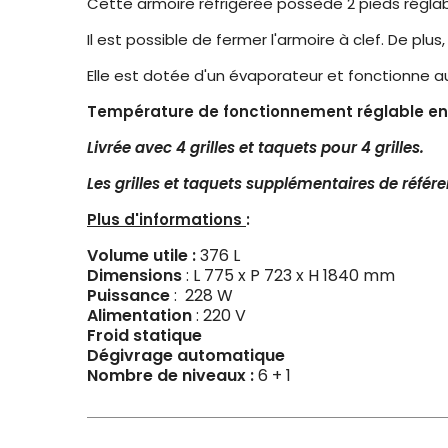
Cette armoire réfrigérée possède 2 pieds réglable
Il est possible de fermer l'armoire à clef. De plus
Elle est dotée d'un évaporateur et fonctionne a
Température de fonctionnement réglable ent
Livrée avec 4 grilles et taquets pour 4 grilles.
Les grilles et taquets supplémentaires de réfé
Plus d'informations
:
Volume utile :
376 L
Dimensions
: L 775 x P 723 x H 1840 mm
Pu
issance
: 228 W
Alimentation
: 220 V
Froid statique
Dégivrage automatique
Nombre de niveaux :
6 + 1
Classe énergétique
: D
Température ambiante maximum d'utilisati