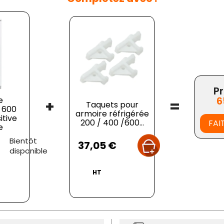
Pr
6
e
+
=
Taquets pour
 600
armoire réfrigérée
itive
200 / 400 /600...
FAI
e
Prix
Bientôt
37,05 €
disponible
HT