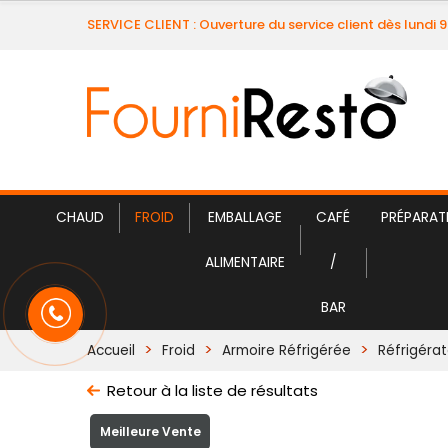
SERVICE CLIENT : Ouverture du service client dès lundi 
CHAUD
FROID
EMBALLAGE
CAFÉ
PRÉPARAT
ALIMENTAIRE
/
BAR
Accueil
Froid
Armoire Réfrigérée
Réfrigérat
Retour à la liste de résultats
Meilleure Vente