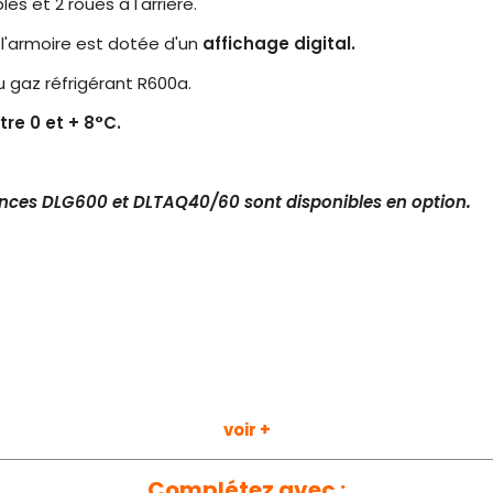
s et 2 roues à l'arrière.
, l'armoire est dotée d'un
affichage digital.
u gaz réfrigérant R600a.
re 0 et + 8°C.
rences DLG600 et DLTAQ40/60 sont disponibles en option.
voir +
on
: 38°C
Complétez avec :