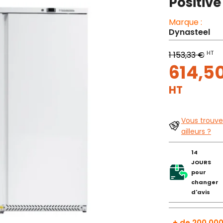
Positiv
Marque :
Dynasteel
HT
1 153,33 €
614,5
HT
Vous trouve
ailleurs ?
14
JOURS
pour
changer
d'avis
+ de 200 000