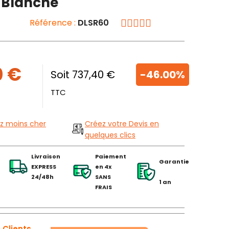
e Blanche
Référence :
DLSR60
0 €
Soit 737,40 €
-46.00%
TTC
z moins cher
Créez votre Devis en
quelques clics
Livraison
Paiement
Garantie
EXPRESS
en 4x
24/48h
SANS
1 an
FRAIS
 Clients