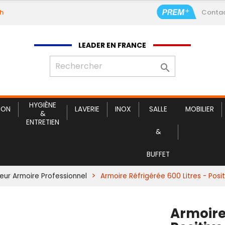
9h
Conta
Ar
LEADER EN FRANCE

HYGIÈNE
ION
LAVERIE
INOX
SALLE
MOBILIER
&
ENTRETIEN
&
BUFFET
eur Armoire Professionnel
Armoire Réfrigérée 600 Litres - Posi
Armoire 