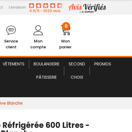
ct
Livraison
614,50 € HT
moire Réfrigérée 600 Litres
4.6/5 - 9133 avis
0
Service
Mon
Mon
client
compte
panier
VÊTEMENTS
BOULANGERIE
SECOND
PROMOS
PÂTISSERIE
CHOIX
tive Blanche
Réfrigérée 600 Litres -