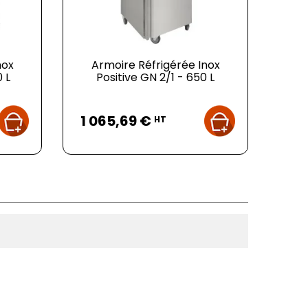
nox
Armoire Réfrigérée Inox
0 L
Positive GN 2/1 - 650 L
Prix
1 065,69 €
HT