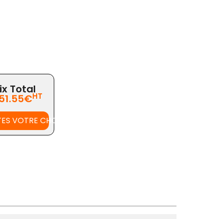
ix Total
HT
51.55€
TES VOTRE CHOIX