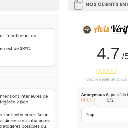
NOS CLIENTS EN
oit fonctionner ce
4.7
um est de 38°C.
/
Calculé à partir de
61
avis 
Anonymous A.
publié le
dimensions intérieures de
5/5
frigérée ? Bien
s sont extérieures, Selon
Trop
 les dimensions intérieures
 d'étagères possibles au