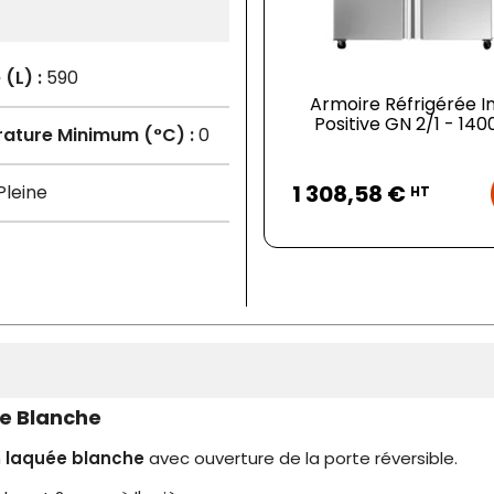
(L) :
590
Armoire Réfrigérée I
Positive GN 2/1 - 140
ature Minimum (°C) :
0
Prix
1 308,58 €
leine
HT
ve Blanche
n
laquée blanche
avec ouverture de la porte réversible.