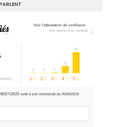
 PARLENT
Voir l'attestation de confiance
Avis soumis à un contrôle
45
5
15
1
0
0
1
2
3
4
5
client(s)
 06/07/2025
suite à une commande du 30/06/2025