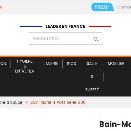
9h
Conta
B
LEADER EN FRANCE

HYGIÈNE
ION
LAVERIE
INOX
SALLE
MOBILIER
&
ENTRETIEN
&
BUFFET
rie à Sauce
Bain-Marie 4 Pots Série 600
Bain-Ma