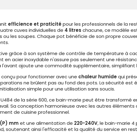
unit
efficience et praticité
pour les professionnels de la res
uatre cuves individuelles de
4 litres
chacune, ce modèle est 
 ou les soupes. Chaque pot bénéficie de son propre couverc
nts.
uitive grâce à son système de contrôle de température à ca
ent en acier inoxydable n'assure pas seulement une résistan
 l'avant ajoute une commodité supplémentaire, simplifiant l
est conçu pour fonctionner avec une
chaleur humide
qui prése
arations ne brûlent pas au fond des pots. La sécurité est
itialisation simple pour une utilisation sans soucis.
484 de la série 600, ce bain-marie peut être transformé en
vail. Sa conception harmonieuse avec les autres éléments d
ment de cuisine professionnel.
40(P) mm
et une alimentation de
220-240V
, le bain-marie 4
, soutenant ainsi l'efficacité et la qualité du service en res