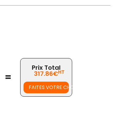
Prix Total
HT
317.86€
=
FAITES VOTRE CHOIX