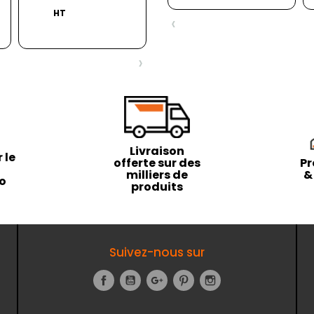
HT
‹
›
Livraison
 le
offerte sur des
Pr
milliers de
&
to
produits
Suivez-nous sur
Facebook
YouTube
Google+
Pinterest
Instagram