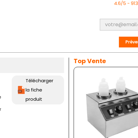
4.6/5 - 91
Préve
Top Vente
Télécharger
la fiche
e
produit
r