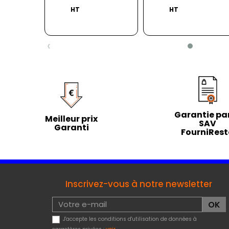
HT
HT
‹
Garantie par
Meilleur prix
SAV
Garanti
FourniRes
Inscrivez-vous à notre newsletter
J'accepte les conditions d'utilisation de données à