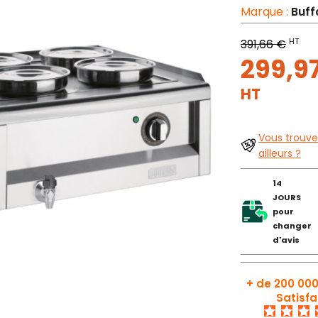
Marque :
Buff
HT
391,66 €
299,9
HT
Vous trouve
ailleurs ?
14
JOURS
pour
changer
d'avis
+ de 200 000
Satisfa