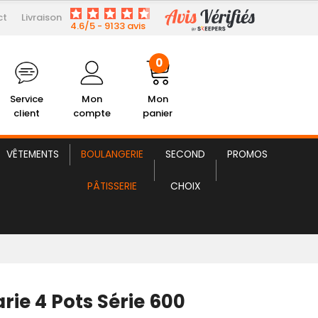
ct
Livraison
299,97 € HT
ain-Marie 4 Pots Série 600
4.6/5 - 9133 avis
0
Service
Mon
Mon
client
compte
panier
VÊTEMENTS
BOULANGERIE
SECOND
PROMOS
PÂTISSERIE
CHOIX
rie 4 Pots Série 600