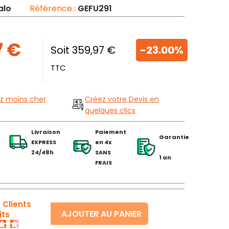
alo
Référence :
GEFU291
7 €
Soit 359,97 €
-23.00%
TTC
z moins cher
Créez votre Devis en
quelques clics
Livraison
Paiement
Garantie
EXPRESS
en 4x
24/48h
SANS
1 an
FRAIS
 Clients
AJOUTER AU PANIER
its