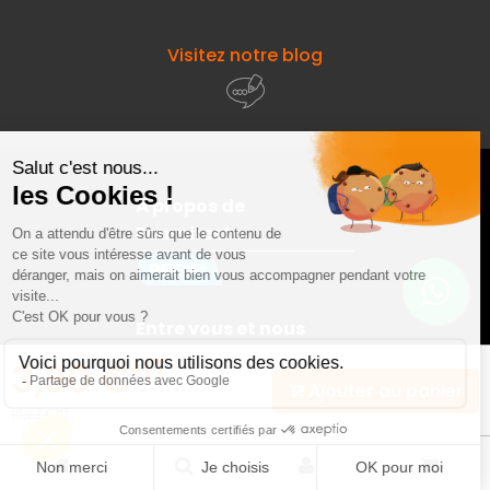
Visitez notre blog
À propos de
Fourniresto
Entre vous et nous
HT
3,90 €
Ajouter au panier
Besoin d'aide ?
HT
16,22 €
© 2026 - Fourniresto