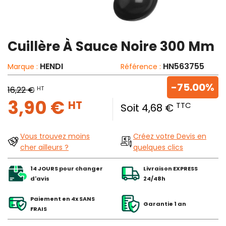
Cuillère À Sauce Noire 300 Mm
HENDI
HN563755
Marque :
Référence :
-75.00%
HT
16,22 €
3,90 €
HT
TTC
Soit 4,68 €
Vous trouvez moins
Créez votre Devis en
cher ailleurs ?
quelques clics
14 JOURS pour changer
Livraison EXPRESS
d'avis
24/48h
Paiement en 4x SANS
Garantie 1 an
FRAIS