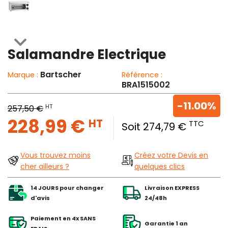

Salamandre Electrique
Bartscher
Marque :
Référence :
BRA1515002
-11.00%
HT
257,50 €
228,99 €
HT
TTC
Soit 274,79 €
Vous trouvez moins
Créez votre Devis en
cher ailleurs ?
quelques clics
14 JOURS pour changer
Livraison EXPRESS
d'avis
24/48h
Paiement en 4x SANS
Garantie 1 an