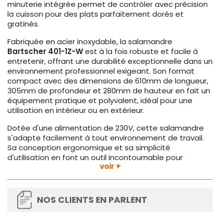
minuterie intégrée permet de contrôler avec précision
la cuisson pour des plats parfaitement dorés et
gratinés.
Fabriquée en acier inoxydable, la salamandre
Bartscher 401-1Z-W
est à la fois robuste et facile à
entretenir, offrant une durabilité exceptionnelle dans un
environnement professionnel exigeant. Son format
compact avec des dimensions de 610mm de longueur,
305mm de profondeur et 280mm de hauteur en fait un
équipement pratique et polyvalent, idéal pour une
utilisation en intérieur ou en extérieur.
Dotée d'une alimentation de 230V, cette salamandre
s'adapte facilement à tout environnement de travail.
Sa conception ergonomique et sa simplicité
d'utilisation en font un outil incontournable pour
voir +
gratiner, dorer, ou gratiner les plats avec une efficacité
remarquable. Grâce à sa robustesse et sa fiabilité, la
Salamandre Bartscher 401-1Z-W
est un allié de choix
pour optimiser les performances en cuisine
NOS CLIENTS EN PARLENT
professionnelle.