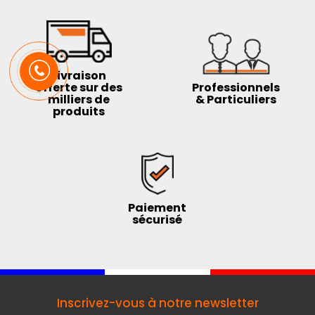
Livraison
offerte sur des
Professionnels
milliers de
& Particuliers
produits
Paiement
sécurisé
Inscrivez-vous à notre newsletter