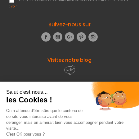
J'accepte les conditions d'utilisation de données à caractères privées
:
voir
Suivez-nous sur
Facebook
YouTube
Google+
Pinterest
Instagram
Visitez notre blog
À propos de
Fourniresto
Entre vous et nous