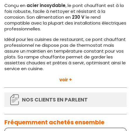
Conçu en
acier inoxydable
, le pont chauffant est à la
fois robuste, facile à nettoyer et résistant à la
corrosion. Son alimentation en
230 V
le rend
compatible avec la plupart des installations électriques
professionnelles.
Idéal pour les cuisines de restaurant, ce pont chauffant
professionnel ne dispose pas de thermostat mais
assure un maintien en température constant pour vos
plats. Sa rampe chauffante permet de garder les
assiettes chaudes et prêtes à servir, optimisant ainsi le
service en cuisine.
Grâce à son poids de
5,6 kg
, le pont chauffant IHR1730
voir +
est facile à déplacer et à installer selon vos besoins. En
ajoutant des pieds universels, vous pourrez ajuster sa
hauteur pour un confort d'utilisation optimal.
NOS CLIENTS EN PARLENT
Ne laissez plus refroidir vos plats avant de les servir et
gagnez en efficacité en cuisine avec ce pont chauffant
professionnel de qualité.
Fréquemment achetés ensemble