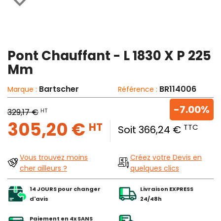

Pont Chauffant - L 1830 X P 225
Mm
Bartscher
BR114006
Marque :
Référence :
-7.00%
HT
329,17 €
305,20 €
HT
TTC
Soit 366,24 €
Vous trouvez moins
Créez votre Devis en
cher ailleurs ?
quelques clics
14 JOURS pour changer
Livraison EXPRESS
d'avis
24/48h
Paiement en 4x SANS