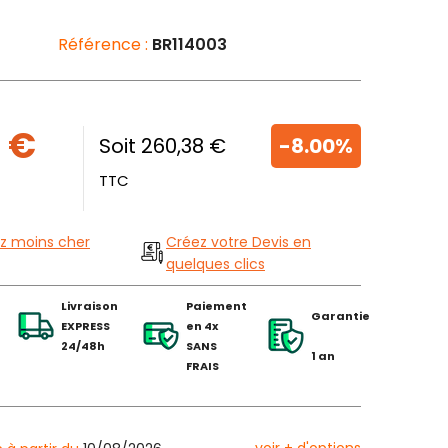
Référence :
BR114003
 €
Soit 260,38 €
-8.00%
TTC
z moins cher
Créez votre Devis en
quelques clics
Livraison
Paiement
Garantie
EXPRESS
en 4x
24/48h
SANS
1 an
FRAIS