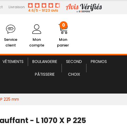
ct
Livraison
216,98 € HT
Pont Chauffant
4.6/5 - 9123 avis
0
Service
Mon
Mon
client
compte
panier
VÊTEMENTS
BOULANGERIE
SECOND
PROMOS
PÂTISSERIE
CHOIX
x P 225 mm
uffant - L 1070 X P 225