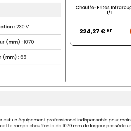
Chauffe-Frites Infraro
1/1
Prix
ation :
230 V
224,27 €
HT
ur (mm) :
1070
r (mm) :
65
r est un équipement professionnel indispensable pour maint
ble, cette rampe chauffante de 1070 mm de largeur possède u