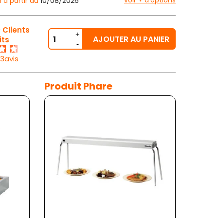
voir + d'options
n à partir du
10/08/2026
 Clients
AJOUTER AU PANIER
its
23avis
Produit Phare