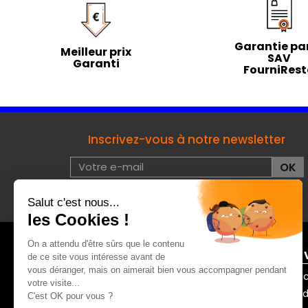
Garantie par
Meilleur prix
SAV
Garanti
FourniRes
Inscrivez-vous à notre newsletter
J'accepte les conditions d'utilisation de données à
caractères privées :
voir
À PROPOS DE FOURNIRESTO
ENTRE 
Mentions légales
Contac
Qui sommes-nous ?
Mode de