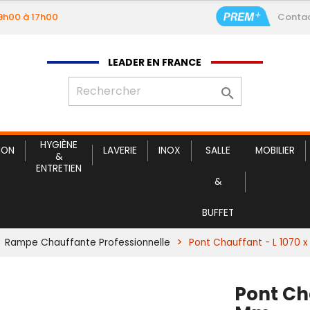
09h00 à 17h00
Conta
LEADER EN FRANCE

HYGIÈNE
ION
LAVERIE
INOX
SALLE
MOBILIER
&
ENTRETIEN
&
BUFFET
Rampe Chauffante Professionnelle
Pont Chauffant - L 1070 
Pont Cha