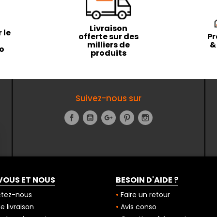
Livraison
 le
offerte sur des
Pr
milliers de
&
to
produits
Suivez-nous sur
Facebook
YouTube
Google+
Pinterest
Instagram
VOUS ET NOUS
BESOIN D'AIDE ?
tez-nous
Faire un retour
 livraison
Avis conso