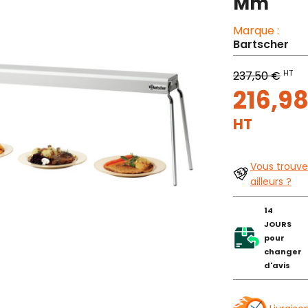
Mm
Marque :
Bartscher
HT
237,50 €
216,98
HT
Vous trouve
ailleurs ?
14
JOURS
pour
changer
d'avis