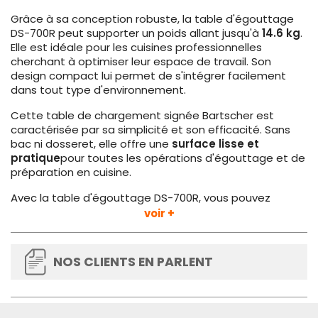
Grâce à sa conception robuste, la table d'égouttage
DS-700R peut supporter un poids allant jusqu'à
14.6 kg
.
Elle est idéale pour les cuisines professionnelles
cherchant à optimiser leur espace de travail. Son
design compact lui permet de s'intégrer facilement
dans tout type d'environnement.
Cette table de chargement signée Bartscher est
caractérisée par sa simplicité et son efficacité. Sans
bac ni dosseret, elle offre une
surface lisse et
pratique
pour toutes les opérations d'égouttage et de
préparation en cuisine.
Avec la table d'égouttage DS-700R, vous pouvez
facilement organiser votre zone de travail, préparer vos
voir +
plats avec précision et maintenir un environnement de
travail propre et ordonné. Son format compact en fait
un choix idéal pour les cuisines professionnelles
NOS CLIENTS EN PARLENT
exigeantes en termes de qualité et de fonctionnalité.