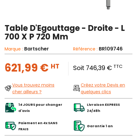
Table D'Egouttage - Droite - L
700 X P 720 Mm
Bartscher
BR109746
Marque :
Référence :
621,99 €
HT
TTC
Soit 746,39 €
Vous trouvez moins
Créez votre Devis en
cher ailleurs ?
quelques clics
14 JOURS pour changer
Livraison EXPRESS
d'avis
24/48h
Paiement en 4x SANS
Garantie 1 an
FRAIS