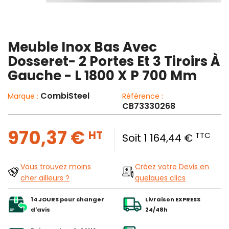
Meuble Inox Bas Avec
Dosseret- 2 Portes Et 3 Tiroirs À
Gauche - L 1800 X P 700 Mm
CombiSteel
Marque :
Référence :
CB73330268
970,37 €
HT
TTC
Soit 1 164,44 €
Vous trouvez moins
Créez votre Devis en
cher ailleurs ?
quelques clics
14 JOURS pour changer
Livraison EXPRESS
d'avis
24/48h