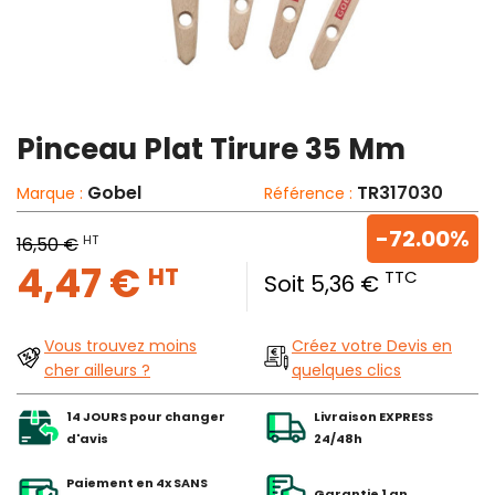
Pinceau Plat Tirure 35 Mm
Gobel
TR317030
Marque :
Référence :
-72.00%
HT
16,50 €
4,47 €
HT
TTC
Soit 5,36 €
Vous trouvez moins
Créez votre Devis en
cher ailleurs ?
quelques clics
14 JOURS pour changer
Livraison EXPRESS
d'avis
24/48h
Paiement en 4x SANS
Garantie 1 an