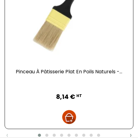
Pinceau À Pâtisserie Plat En Poils Naturels -...
Prix
8,14 €
HT
‹
›