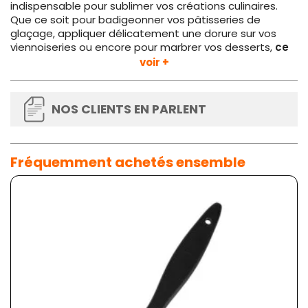
indispensable pour sublimer vos créations culinaires.
Que ce soit pour badigeonner vos pâtisseries de
glaçage, appliquer délicatement une dorure sur vos
viennoiseries ou encore pour marbrer vos desserts,
ce
pinceau
vous accompagnera dans toutes vos
voir +
recettes. Son design ergonomique et sa qualité de
fabrication en font
un outil fiable et efficace
au
quotidien.
NOS CLIENTS EN PARLENT
Ajoutez
le pinceau plat Titure 35 mm
à votre panoplie
d'ustensiles de cuisine professionnels et laissez libre
cours à votre créativité en cuisine.
Fréquemment achetés ensemble