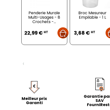
Penderie Murale
Broc Mesureur
Multi-Usages - 8
Empilable - 1 L
Crochets -...
Prix
Prix
22,99 €
3,68 €
HT
HT
‹
Garantie par
Meilleur prix
SAV
Garanti
FourniRes