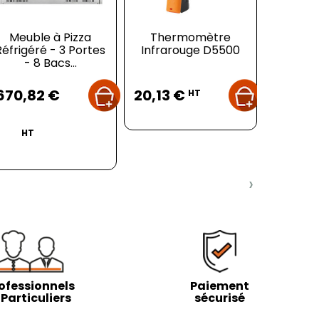
Meuble à Pizza
Thermomètre
Pique F
Réfrigéré - 3 Portes
Infrarouge D5500
- 8 Bacs...
Prix
Prix
Pr
670,82 €
20,13 €
3,78 
HT
HT
›
ofessionnels
Paiement
 Particuliers
sécurisé