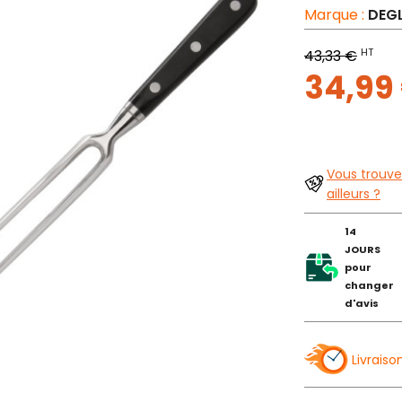
Marque :
DEG
HT
43,33 €
34,99
Vous trouve
ailleurs ?
14
JOURS
pour
changer
d'avis
Livraiso