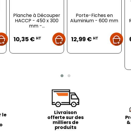
Planche à Découper
Porte-Fiches en
HACCP - 450 x 300
Aluminium - 600 mm
mm -...
Prix
Prix
10,35 €
12,99 €
HT
HT
Livraison
 le
offerte sur des
Pr
milliers de
&
to
produits