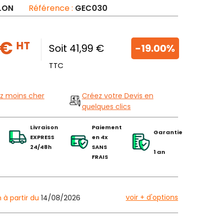
LON
Référence :
GEC030
 €
HT
Soit 41,99 €
-19.00%
TTC
z moins cher
Créez votre Devis en
quelques clics
Livraison
Paiement
Garantie
EXPRESS
en 4x
24/48h
SANS
1 an
FRAIS
voir + d'options
n à partir du
14/08/2026