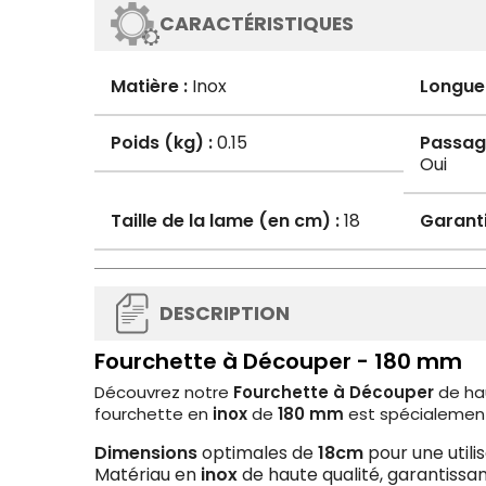
CARACTÉRISTIQUES
Matière :
Inox
Longue
Poids (kg) :
0.15
Passage
Oui
Taille de la lame (en cm) :
18
Garanti
DESCRIPTION
Fourchette à Découper - 180 mm
Découvrez notre
Fourchette à Découper
de ha
fourchette en
inox
de
180 mm
est spécialement
Dimensions
optimales de
18cm
pour une utili
Matériau en
inox
de haute qualité, garantissan