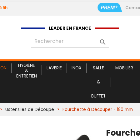
à 9h
Conta
LEADER EN FRANCE

HYGIÈNE
ION
LAVERIE
INOX
SALLE
MOBILIER
&
ENTRETIEN
&
BUFFET
Ustensiles de Découpe
Fourchette à Découper - 180 mm
Fourche