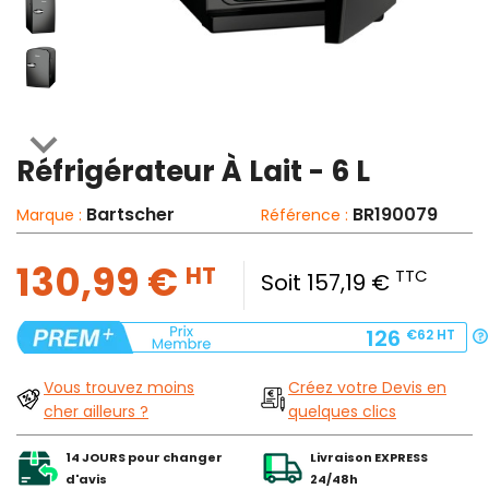

Réfrigérateur À Lait - 6 L
Bartscher
BR190079
Marque :
Référence :
130,99 €
HT
TTC
Soit 157,19 €
126
€62
HT
Vous trouvez moins
Créez votre Devis en
cher ailleurs ?
quelques clics
14 JOURS pour changer
Livraison EXPRESS
d'avis
24/48h