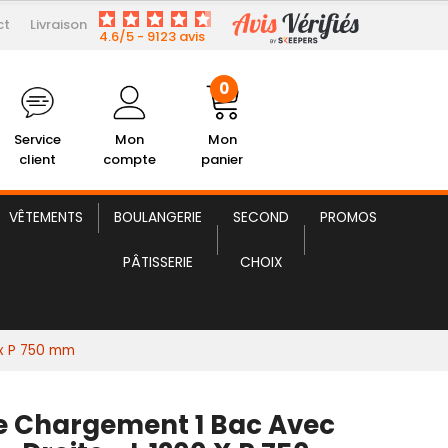
ct
Livraison
890,00 € HT
gement 1 Bac avec Etagère
4.6/5 - 9123 avis
0
Service
Mon
Mon
client
compte
panier
VÊTEMENTS
BOULANGERIE
SECOND
PROMOS
PÂTISSERIE
CHOIX
 x P 750 mm
e Chargement 1 Bac Avec