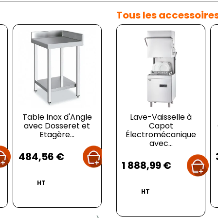
Tous les accessoire
Table Inox d'Angle
Plonge 1 Bac avec
Lave-Vaisselle à
avec Dosseret et
Dosseret et Etagère
Capot
C
Etagère...
Électromécanique
- L 600...
S
avec...
Prix
Prix
484,56 €
200,00 €
7
Prix
1 888,99 €
HT
HT
HT
›