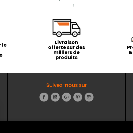
‹
Livraison
 le
offerte sur des
Pr
milliers de
&
to
produits
Suivez-nous sur
Facebook
YouTube
Google+
Pinterest
Instagram