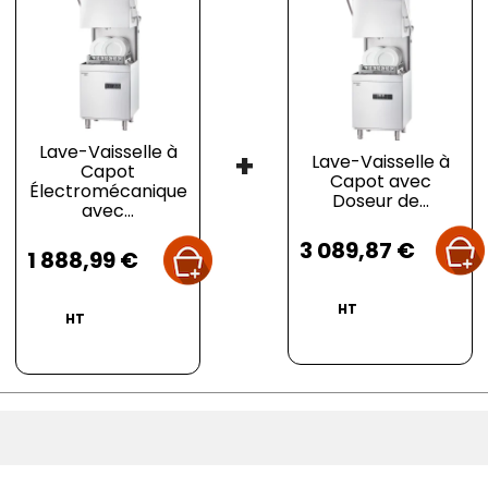
Lave-Vaisselle à
+
Lave-Vaisselle à
Capot
Capot avec
Électromécanique
Doseur de...
avec...
Prix
Prix
3 089,87 €
1 888,99 €
HT
HT