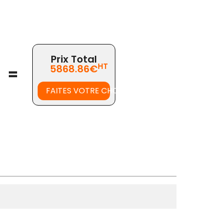
Prix Total
HT
5868.86€
=
FAITES VOTRE CHOIX