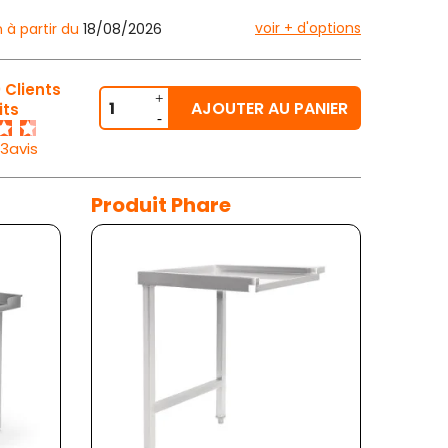
voir + d'options
n à partir du
18/08/2026
 Clients
AJOUTER AU PANIER
its
23avis
Produit Phare