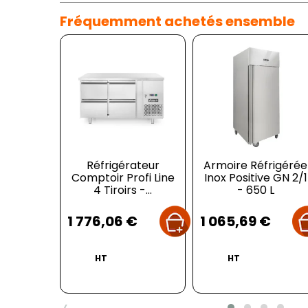
Fréquemment achetés ensemble
Réfrigérateur
Armoire Réfrigérée
Comptoir Profi Line
Inox Positive GN 2/1
4 Tiroirs -...
- 650 L
Prix
Prix
1 776,06 €
1 065,69 €
HT
HT
‹