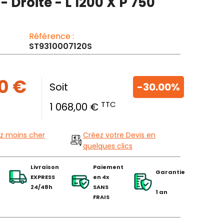
- Droite - L 1200 X P 750
Référence :
ST9310007120S
0 €
Soit
-30.00%
TTC
1 068,00 €
z moins cher
Créez votre Devis en
quelques clics
Livraison
Paiement
Garantie
EXPRESS
en 4x
24/48h
SANS
1 an
FRAIS