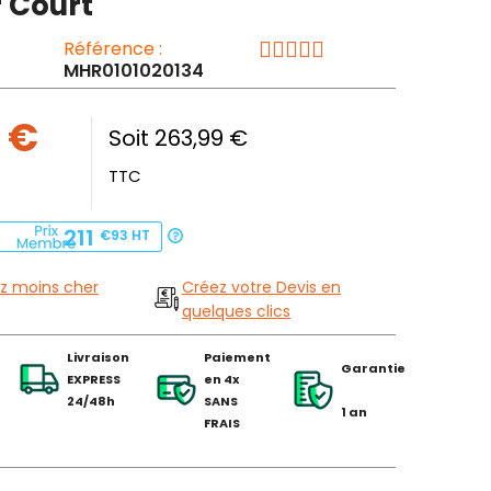
r Court
Référence :
MHR0101020134
 €
Soit 263,99 €
TTC
211
€93
HT
z moins cher
Créez votre Devis en
quelques clics
Livraison
Paiement
Garantie
EXPRESS
en 4x
24/48h
SANS
1 an
FRAIS