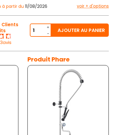
voir + d'options
n à partir du
11/08/2026
 Clients
AJOUTER AU PANIER
its
33avis
Produit Phare