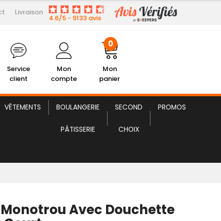
ct
Livraison
219,99 € HT
 Douchette et Levier Court
4.6/5 - 9133 avis
0
Service
Mon
Mon
client
compte
panier
VÊTEMENTS
BOULANGERIE
SECOND
PROMOS
PÂTISSERIE
CHOIX
 Monotrou Avec Douchette