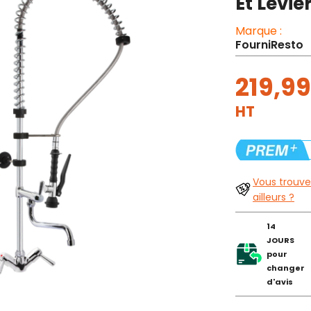
Et Levie
Marque :
FourniResto
219,99
HT
Vous trouve
ailleurs ?
14
JOURS
pour
changer
d'avis