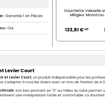
Douchette Vaisselle 
Mitigeur Monotrou..
e :
Garantie 1 an Pièces
Prix
ou :
Oui
133,81 €
HT
t Levier Court
 et Levier Court
, un produit indispensable pour les profes
 s'adapter à tous les éviers avec un trou de fixation de ø 
optimale
. Son bec pivotant en "S" au milieu du tube permet un
tissent une manipulation facile et confortable. La douchet