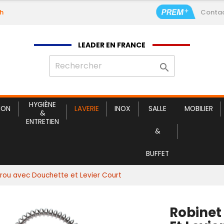
9h
Conta
Robinet Monotrou avec
LEADER EN FRANCE

HYGIÈNE
ION
LAVERIE
INOX
SALLE
MOBILIER
&
ENTRETIEN
&
BUFFET
rou avec Douchette et Levier Court
Robinet