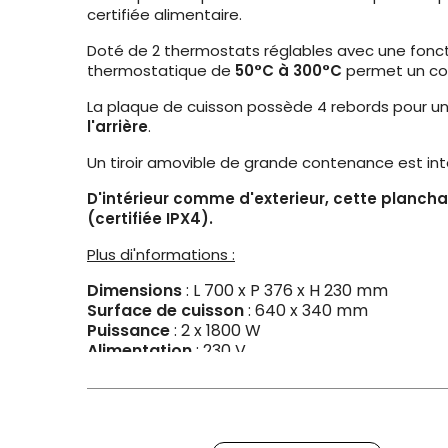
certifiée alimentaire.
Doté de 2 thermostats réglables avec une fonct
thermostatique de
50°C à 300°C
permet un con
La plaque de cuisson possède 4 rebords pour un 
l'arrière
.
Un tiroir amovible de grande contenance est int
D'intérieur comme d'exterieur, cette plancha
(certifiée IPX4).
Plus di'nformations :
Dimensions
: L 700 x P 376 x H 230 mm
Surface de cuisson
: 640 x 340 mm
Puissance
: 2 x 1800 W
Alimentation
: 230 V
Poids
: 18 kg