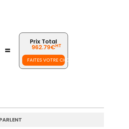
Prix Total
HT
962.79€
=
FAITES VOTRE CHOIX
 PARLENT