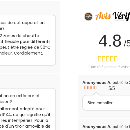
ques de cet appareil en
fe?
4.8
 2 zones de chauffe
 flexible pour différents
/
 peut être réglée de 50°C
chaleur. Cordialement.
Calculé à partir de
5
avis c
Anonymous A.
publié le
5/5
ation en extérieur et
isson?
Bien emballer
rfaitement adapté pour
 IPX4, ce qui signifie qu'il
 les intempéries. Pour la
pé d'un tiroir amovible de
Anonymous A.
publié le