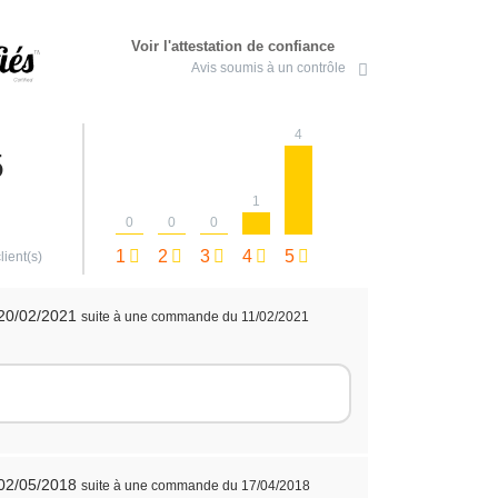
Voir l'attestation de confiance
Avis soumis à un contrôle
4
5
1
0
0
0
1
2
3
4
5
lient(s)
 20/02/2021
suite à une commande du 11/02/2021
 02/05/2018
suite à une commande du 17/04/2018