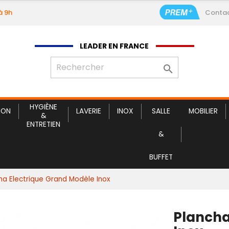
à 9h
Conta
Plancha El
LEADER EN FRANCE

HYGIÈNE
ION
LAVERIE
INOX
SALLE
MOBILIER
&
ENTRETIEN
&
BUFFET
ha Electrique Grand Modèle Inox
Plancha