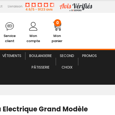
ct
Livraison
597,02 € HT
ectrique Grand Modèle Inox
4.6/5 - 9123 avis
0
Service
Mon
Mon
client
compte
panier
VÊTEMENTS
BOULANGERIE
SECOND
PROMOS
PÂTISSERIE
CHOIX
 Electrique Grand Modèle