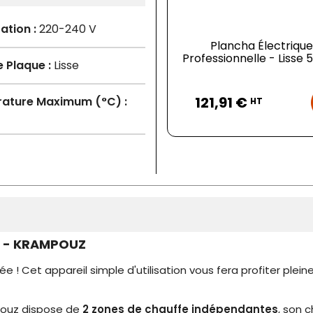
ation :
220-240 V
Plancha Électrique
Professionnelle - Lisse
 Plaque :
Lisse
Prix
121,91 €
ature Maximum (°C) :
HT
ox - KRAMPOUZ
ée ! Cet appareil simple d'utilisation vous fera profiter pl
pouz dispose de
2 zones de chauffe indépendantes
, son 