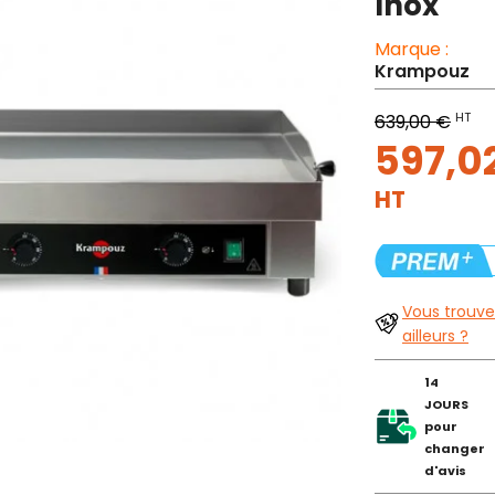
Inox
Marque :
Krampouz
HT
639,00 €
597,0
HT
Vous trouve
ailleurs ?
14
JOURS
pour
changer
d'avis