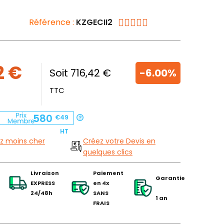
Référence :
KZGECII2
2 €
Soit 716,42 €
-6.00%
TTC
580
€49
HT
z moins cher
Créez votre Devis en
quelques clics
Livraison
Paiement
Garantie
EXPRESS
en 4x
24/48h
SANS
1 an
FRAIS