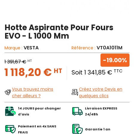
Hotte Aspirante Pour Fours
EVO - L 1000 Mm
VESTA
VT0A1011M
Marque :
Référence :
-19.00%
HT
1 391,67 €
1 118,20 €
HT
TTC
Soit 1 341,85 €
Vous trouvez moins
Créez votre Devis en
cher ailleurs ?
quelques clics
14 JOURS pour changer
Livraison EXPRESS
d'avis
24/48h
Paiement en 4x SANS
Garantie 1 an
FRAIS