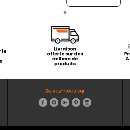
Livraison
 le
offerte sur des
Pr
milliers de
&
to
produits
Suivez-nous sur
Facebook
YouTube
Google+
Pinterest
Instagram