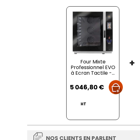
Nombre de niveaux
: 10 GN 1/1
Espace entre les niveaux
: 80 mm
Poids
: 135 Kg
+
Four Mixte
Professionnel EVO
à Ecran Tactile -...
Prix
5 046,80 €
HT
NOS CLIENTS EN PARLENT