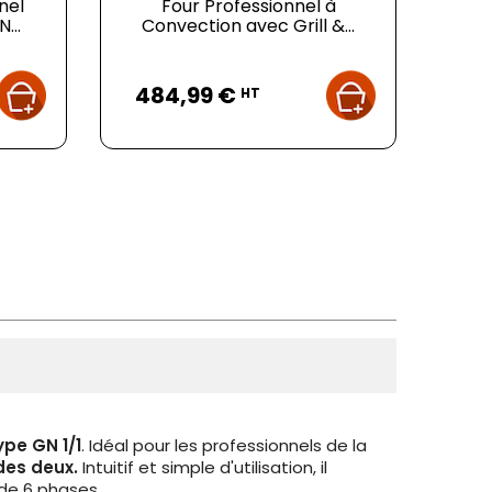
nel
Four Professionnel à
...
Convection avec Grill &...
Prix
484,99 €
HT
pe GN 1/1
. Idéal pour les professionnels de la
des deux.
Intuitif et simple d'utilisation, il
de 6 phases.