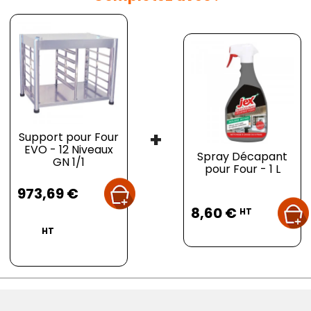
+
Support pour Four
EVO - 12 Niveaux
Spray Décapant
GN 1/1
pour Four - 1 L
Prix
973,69 €
Prix
8,60 €
HT
HT