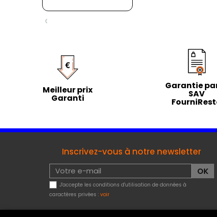
‹
Garantie par
Meilleur prix
SAV
Garanti
FourniRes
Inscrivez-vous à notre newsletter
J'accepte les conditions d'utilisation de données à
caractères privées :
voir