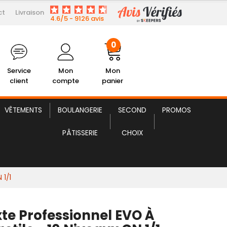
ct
Livraison
5 046,80 € HT
onnel EVO à Ecran Tactile
4.6/5 - 9126 avis
0
Service
Mon
Mon
client
compte
panier
VÊTEMENTS
BOULANGERIE
SECOND
PROMOS
PÂTISSERIE
CHOIX
 1/1
xte Professionnel EVO À