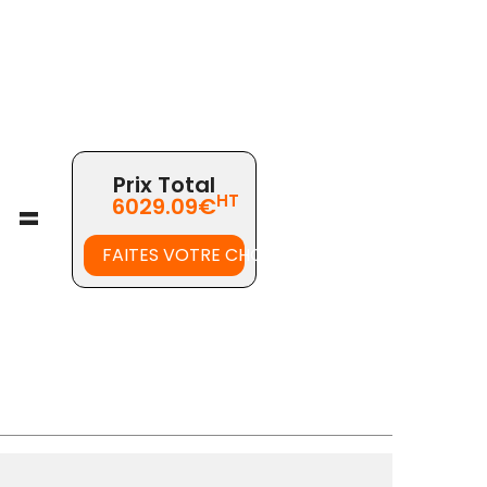
Prix Total
HT
6029.09€
=
FAITES VOTRE CHOIX