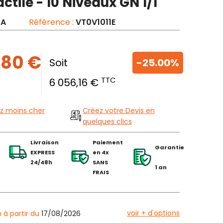
ctile - 10 Niveaux GN 1/1
TA
Référence :
VT0V1011E
,80 €
Soit
-25.00%
TTC
6 056,16 €
z moins cher
Créez votre Devis en
quelques clics
Livraison
Paiement
Garantie
EXPRESS
en 4x
24/48h
SANS
1 an
FRAIS
voir + d'options
n à partir du
17/08/2026