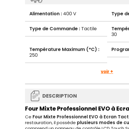
Alimentation :
400 V
Type de
Type de Commande :
Tactile
Tempér
30
Température Maximum (°C) :
Progra
250
voir +
DESCRIPTION
Four Mixte Professionnel EVO à Ecra
Ce
Four Mixte Professionnel EVO à Ecran Tact
restauration, il possède
plusieurs modes de cu
comprend un panneau de contrôle LCD Touch Scree