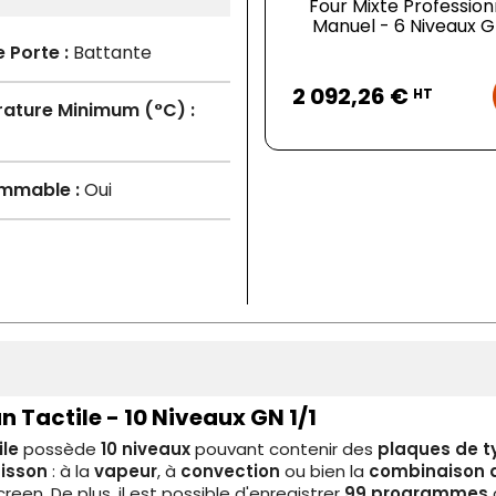
Four Mixte Profession
Manuel - 6 Niveaux GN
 Porte :
Battante
Prix
2 092,26 €
HT
ature Minimum (°C) :
mmable :
Oui
n Tactile - 10 Niveaux GN 1/1
ile
possède
10 niveaux
pouvant contenir des
plaques de ty
isson
: à la
vapeur
, à
convection
ou bien la
combinaison 
n. De plus, il est possible d'enregistrer
99 programmes