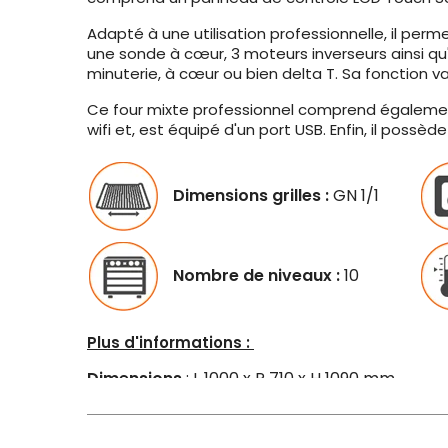
Adapté à une utilisation professionnelle, il per
une sonde à cœur, 3 moteurs inverseurs ainsi qu'u
minuterie, à cœur ou bien delta T. Sa fonction 
Ce four mixte professionnel comprend également
wifi et, est équipé d'un port USB. Enfin, il possèd
Dimensions grilles :
GN 1/1
Nombre de niveaux :
10
Plus d'informations :
Dimensions
: L 1000 x P 710 x H 1090 mm
Alimentation
:
400 V - Triphasé
Puissance
: 21000 W
Plage de température
: 30°C à 250°C