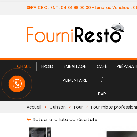
SERVICE CLIENT : 04 84 98 00 30 - Lundi au Vendredi : 
CHAUD
FROID
EMBALLAGE
CAFÉ
PRÉPARAT
ALIMENTAIRE
/
BAR
Accueil
Cuisson
Four
Four mixte profession
Retour à la liste de résultats