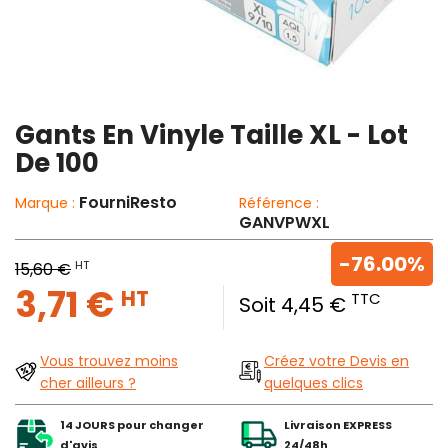
Gants En Vinyle Taille XL - Lot
De 100
FourniResto
Marque :
Référence :
GANVPWXL
-76.00%
HT
15,60 €
3,71 €
HT
TTC
Soit 4,45 €
Vous trouvez moins
Créez votre Devis en
cher ailleurs ?
quelques clics
14 JOURS pour changer
Livraison EXPRESS
d'avis
24/48h