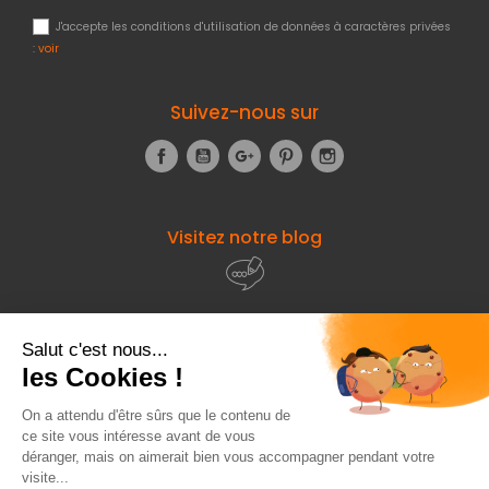
J'accepte les conditions d'utilisation de données à caractères privées
:
voir
Suivez-nous sur
Facebook
YouTube
Google+
Pinterest
Instagram
Visitez notre blog
À propos de
Fourniresto