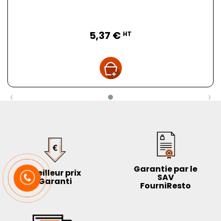
Prix
5,37 €
HT
‹
›
Garantie par le
Meilleur prix
SAV
Garanti
FourniResto