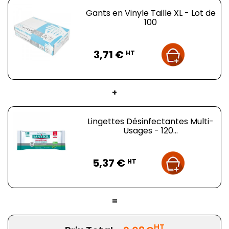
Gants en Vinyle Taille XL - Lot de
100
Prix
3,71 €
HT
+
Lingettes Désinfectantes Multi-
Usages - 120...
Prix
5,37 €
HT
=
HT