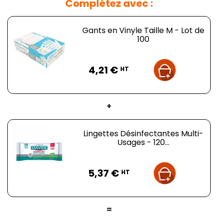
Complétez avec :
Gants en Vinyle Taille M - Lot de
100
Prix
4,21 €
HT
+
Lingettes Désinfectantes Multi-
Usages - 120...
Prix
5,37 €
HT
=