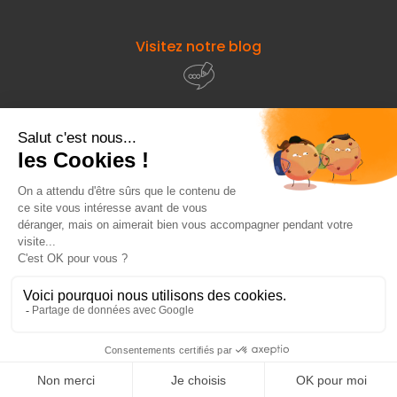
Visitez notre blog
À propos de
Fourniresto
Entre vous et nous
HT
4,21 €
Ajouter au panier
Besoin d'aide ?
HT
15,45 €
© 2026 - Fourniresto