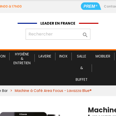
09h00 à 17h00
Conta
LEADER EN FRANCE

HYGIÈNE
ION
LAVERIE
INOX
SALLE
MOBILIER
&
ENTRETIEN
&
BUFFET
e Bar
Machine à Café Area Focus - Lavazza Blue®
Machine