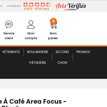
ct
Livraison
810,00 € HT
Machine à Café Area Focus
4.6/5 - 9126 avis
0
Service
Mon
Mon
client
compte
panier
VÊTEMENTS
BOULANGERIE
SECOND
PROMOS
PÂTISSERIE
CHOIX
 À Café Area Focus -