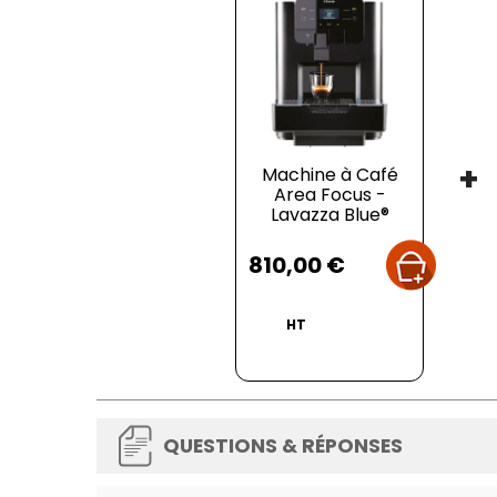
+
Machine à Café
Area Focus -
Lavazza Blue®
Prix
Garantie 2 ans pièces.
810,00 €
Plus d'informations :
HT
Dimensions
: L 280 x P 480 x H 380 mm
Longueur câble d'alimentation
: 1200 mm
Alimentation
: 230 V
Puissance
: 1300 W
Capacité du réservoir d'eau
: 4 L
QUESTIONS & RÉPONSES
Capacité du bac de récupération de pods
:
Capacité du bac des eaux usées
: 2,5 L
Poids
: 8 Kg