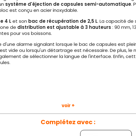
'un
système d'éjection de capsules semi-automatique
. 
loc est conçu en acier inoxydable.
e 4 L
et son
bac de récupération de 2,5 L
. La capacité de
a zone de
distribution est ajustable à 3 hauteurs
: 90 mm, 1
ntes pour vos boissons.
 d'une alarme signalant lorsque le bac de capsules est pl
 est vide ou lorsqu'un détartrage est nécessaire. De plus, l
alement de sélectionner la langue de l'interface. Enfin, ce
ules.
voir +
vazza Blue®
Complétez avec :