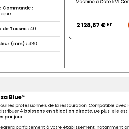
Machine à Café KV1 Co
e Commande :
nique
Prix
2 128,67 €
HT
 de Tasses :
40
deur (mm) :
480
za Blue®
our les professionnels de la restauration. Compatible avec 
istribuer
4 boissons en sélection directe
. De plus, elle e
s par jour
.
'intégrera parfaitement à votre établissement, notamment g