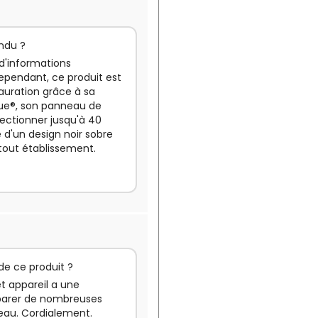
endu ?
 d'informations
Cependant, ce produit est
tauration grâce à sa
lue®, son panneau de
ectionner jusqu'à 40
e d'un design noir sobre
tout établissement.
 de ce produit ?
et appareil a une
éparer de nombreuses
veau. Cordialement.