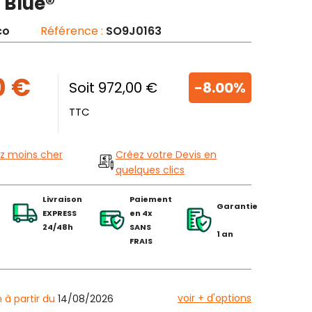
 Blue®
co
Référence :
SO9J0163
0 €
Soit 972,00 €
-8.00%
TTC
z moins cher
Créez votre Devis en
quelques clics
Livraison
Paiement
Garantie
EXPRESS
en 4x
24/48h
SANS
1 an
FRAIS
voir + d'options
n à partir du
14/08/2026