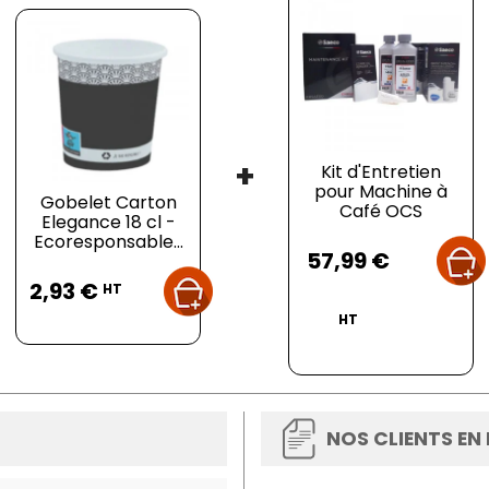
+
Kit d'Entretien
pour Machine à
Gobelet Carton
Café OCS
Elegance 18 cl -
Prix
Ecoresponsable...
57,99 €
Prix
2,93 €
HT
HT
NOS CLIENTS EN
 40 capsules