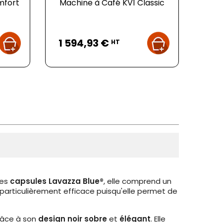
mfort
Machine à Café KV1 Classic
Prix
1 594,93 €
HT
les
capsules Lavazza Blue®
, elle comprend un
st particulièrement efficace puisqu'elle permet de
râce à son
design noir sobre
et
élégant
. Elle