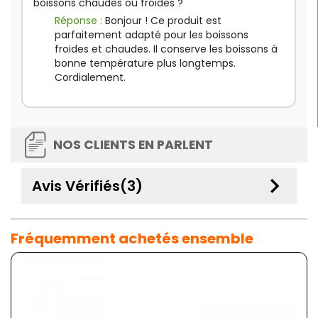
boissons chaudes ou froides ?
Réponse :
Bonjour ! Ce produit est
parfaitement adapté pour les boissons
froides et chaudes. Il conserve les boissons à
bonne température plus longtemps.
Cordialement.
NOS CLIENTS EN PARLENT
keyboard_arrow_down
Avis Vérifiés(3)
Fréquemment achetés ensemble