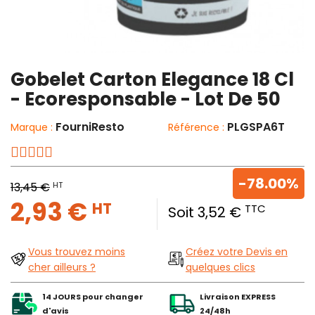
Gobelet Carton Elegance 18 Cl
- Ecoresponsable - Lot De 50
FourniResto
PLGSPA6T
Marque :
Référence :
-78.00%
HT
13,45 €
2,93 €
HT
TTC
Soit 3,52 €
Vous trouvez moins
Créez votre Devis en
cher ailleurs ?
quelques clics
14 JOURS pour changer
Livraison EXPRESS
d'avis
24/48h