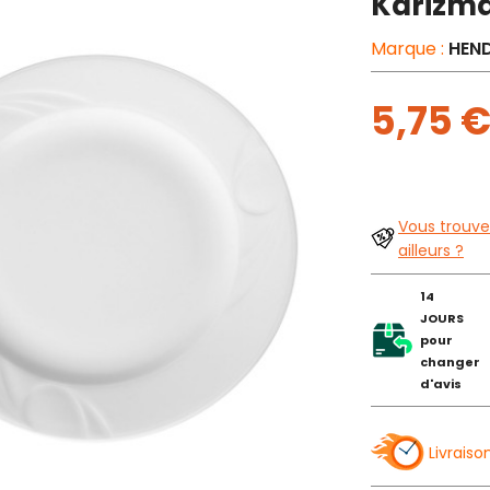
Karizma
Marque :
HEND
5,75 
Vous trouve
ailleurs ?
14
JOURS
pour
changer
d'avis
Livraiso