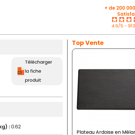
+ de 200 000
Satisfa
4.6/5 - 91
Top Vente
Télécharger
la fiche
produit
kg) :
0.62
Plateau Ardoise en Méla