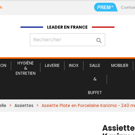
9h
Conta
Assiet
LEADER EN FRANCE

HYGIÈNE
ION
LAVERIE
INOX
SALLE
MOBILIER
&
ENTRETIEN
&
BUFFET
elle
Assiettes
Assiette Plate en Porcelaine Karizma - 240
Assiette