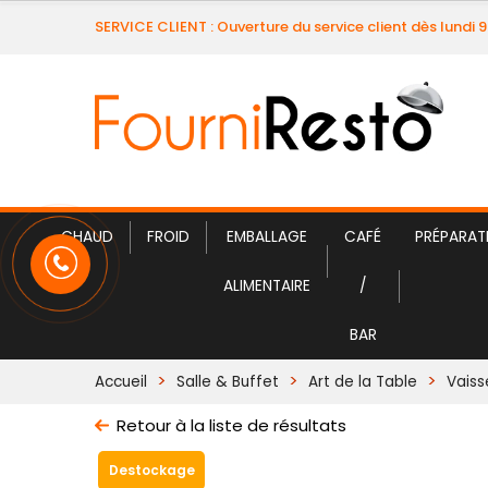
SERVICE CLIENT : Ouverture du service client dès lundi 
CHAUD
FROID
EMBALLAGE
CAFÉ
PRÉPARAT
ALIMENTAIRE
/
BAR
Accueil
Salle & Buffet
Art de la Table
Vaiss
Retour à la liste de résultats
Destockage