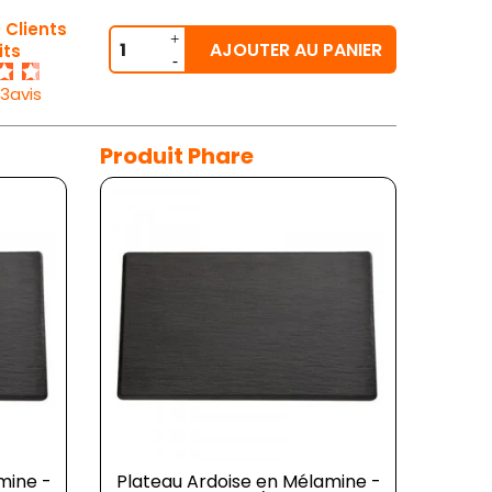
 Clients
AJOUTER AU PANIER
its
33avis
Produit Phare
mine -
Plateau Ardoise en Mélamine -