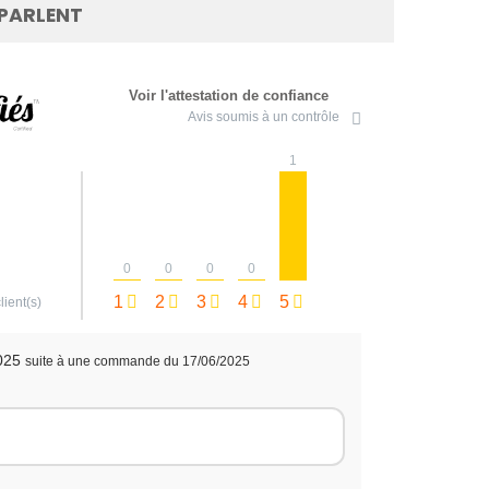
 PARLENT
Voir l'attestation de confiance
Avis soumis à un contrôle
1
0
0
0
0
1
2
3
4
5
lient(s)
025
suite à une commande du 17/06/2025