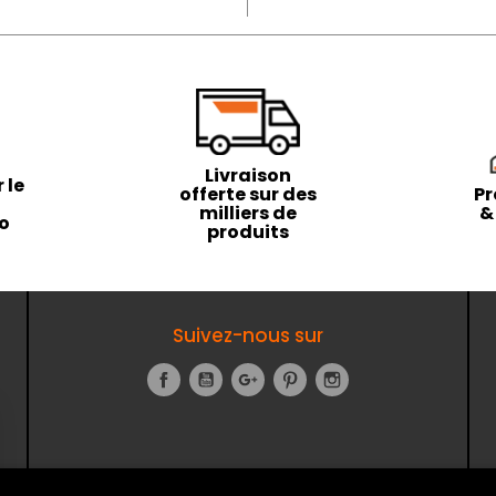
Livraison
 le
offerte sur des
Pr
milliers de
&
to
produits
Suivez-nous sur
Facebook
YouTube
Google+
Pinterest
Instagram