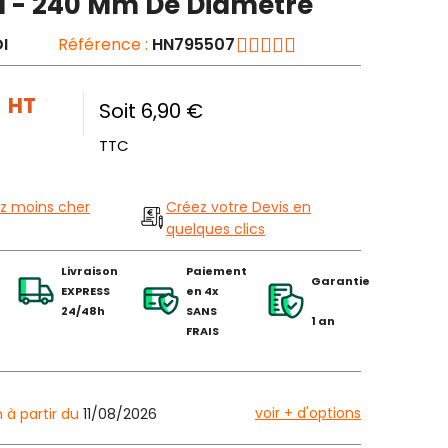
 - 240 Mm De Diamètre
I
Référence :
HN795507
€
HT
Soit 6,90 €
TTC
z moins cher
Créez votre Devis en
quelques clics
Livraison
Paiement
Garantie
EXPRESS
en 4x
24/48h
SANS
1 an
FRAIS
voir + d'options
n à partir du
11/08/2026