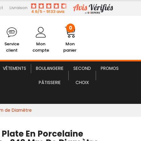
ct
Livraison
5,75 € HT
te Plate en Porcelaine Karizma
4.6/5 - 9133 avis
0
Service
Mon
Mon
client
compte
panier
VÊTEMENTS
BOULANGERIE
SECOND
PROMOS
PÂTISSERIE
CHOIX
 mm de Diamètre
 Plate En Porcelaine