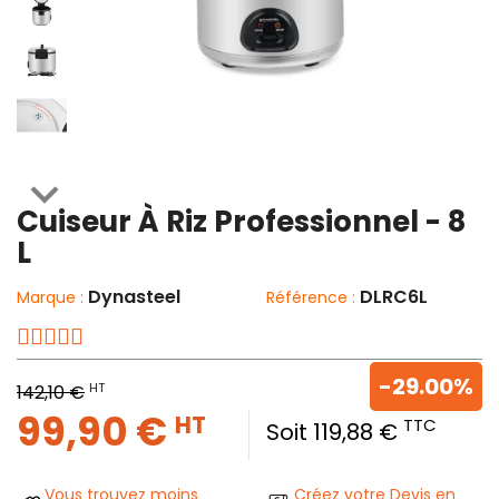

Cuiseur À Riz Professionnel - 8
L
Dynasteel
DLRC6L
Marque :
Référence :
-29.00%
HT
142,10 €
99,90 €
HT
TTC
Soit 119,88 €
Vous trouvez moins
Créez votre Devis en