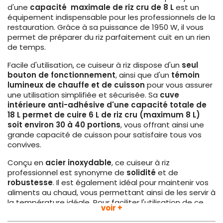
d'une
capacité maximale de riz cru de 8 L
est un
équipement indispensable pour les professionnels de la
restauration. Grâce à sa puissance de 1950 W, il vous
permet de préparer du riz parfaitement cuit en un rien
de temps.
Facile d'utilisation, ce cuiseur à riz dispose d'un
seul
bouton de fonctionnement
, ainsi que d'un
témoin
lumineux de chauffe et de cuisson
pour vous assurer
une utilisation simplifiée et sécurisée. Sa
cuve
intérieure anti-adhésive d'une capacité totale de
18 L permet de cuire 6 L de riz cru (maximum 8 L)
soit environ 30 à 40 portions
, vous offrant ainsi une
grande capacité de cuisson pour satisfaire tous vos
convives.
Conçu en
acier inoxydable
, ce cuiseur à riz
professionnel est synonyme de
solidité
et de
robustesse
. Il est également idéal pour maintenir vos
aliments au chaud, vous permettant ainsi de les servir à
la température idéale. Pour faciliter l'utilisation de ce
voir +
cuiseur à riz professionnel, il est livré avec une cuillère à
riz et un verre doseur. De plus, ses dimensions (L 470 x P