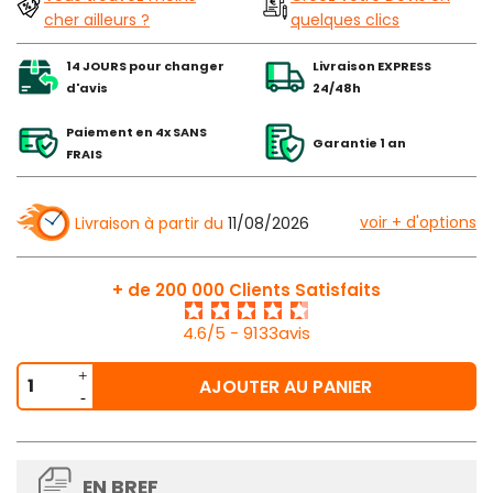
cher ailleurs ?
quelques clics
14 JOURS pour changer
Livraison EXPRESS
d'avis
24/48h
Paiement en 4x SANS
Garantie 1 an
FRAIS
voir + d'options
Livraison à partir du
11/08/2026
+ de 200 000 Clients Satisfaits
4.6/5 - 9133avis
AJOUTER AU PANIER
EN BREF