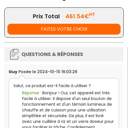
Puissance
: 1950 W
Matière
: Acier inoxydable
Capacité de cuisson de riz cru
: 6 L, maximum 8 L
HT
Prix Total
461.54€
Capacité de riz cuit
: environ 16 L
Capacité totale de la cuve
: 18 L
FAITES VOTRE CHOIX
QUESTIONS & RÉPONSES
Guy
Posée le 2024-10-10 16:03:26
Salut, ce produit est-il facile à utiliser ?
Réponse :
Bonjour ! Oui, cet appareil est très
facile à utiliser. Il dispose d'un seul bouton de
fonctionnement et d'un témoin lumineux de
chauffe et de cuisson pour une utilisation
simplifiée et sécurisée. De plus, il est livré
avec une cuillère à riz et un verre doseur pour
vous faciliter la tâche. Cordialement.