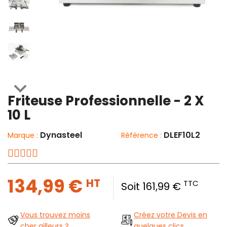

Friteuse Professionnelle - 2 X
10 L
Dynasteel
DLEF10L2
Marque :
Référence :
134,99 €
HT
TTC
Soit 161,99 €
Vous trouvez moins
Créez votre Devis en
cher ailleurs ?
quelques clics