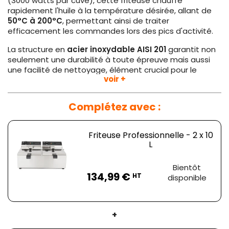
(3000 watts par cuve), cette friteuse chauffe
rapidement l'huile à la température désirée, allant de
50°C à 200°C
, permettant ainsi de traiter
efficacement les commandes lors des pics d'activité.
La structure en
acier inoxydable AISI 201
garantit non
seulement une durabilité à toute épreuve mais aussi
une facilité de nettoyage, élément crucial pour le
voir +
maintien des normes d'hygiène. Les réservoirs
amovibles, dotés de poignées, accentuent d'autant
plus cet aspect pratique en simplifiant le processus de
Complétez avec :
vidange et de nettoyage.
Pour une sécurité optimale, la friteuse est équipée de
Friteuse Professionnelle - 2 x 10
pieds en caoutchouc qui assurent une
stabilité
L
parfaite
sur toutes les surfaces de travail, en plus d'un
limiteur de température qui prévient tout risque de
Prix
Bientôt
surchauffe. De plus, le thermostat réglable avec
134,99 €
HT
disponible
minuterie intégrée permet un contrôle précis de la
cuisson, crucial pour obtenir des résultats toujours
parfaits.
+
En résumé, la
Friteuse Professionnelle - 2 x 10 L
est un